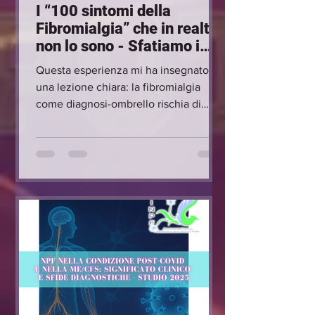
I “100 sintomi della
Fibromialgia” che in realtà
non lo sono - Sfatiamo i
falsi miti
Questa esperienza mi ha insegnato
una lezione chiara: la fibromialgia
come diagnosi-ombrello rischia di
bloccare le indagini e di condannare i
pazienti a peggiorare senza risposte.
Ecco perché tengo a mettere in
guardia: la fibromialgia secondaria
esiste, ed è reale, ma non deve mai
diventare l’alibi per fermarsi lì.