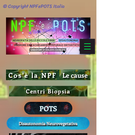
© Copyright NPFePOTS Italia
Cos'è la NPF
Le cause
Centri Biopsia
POTS
Disautonomia Neurovegetativa