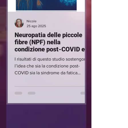
Nicole
25 ago 2025
Neuropatia delle piccole
fibre (NPF) nella
condizione post-COVID e
nell’Encefalomielite
I risultati di questo studio sostengono
Mialgica/Sindrome da
l’idea che sia la condizione post-
Fatica Cronica (ME/CFS):
COVID sia la sindrome da fatica
significato clinico e sfide
cronica abbiano una componente
diagnostiche - studio 2025
organica ben precisa, radicata nella
disfunzione delle piccole fibre e del
sistema nervoso autonomo, e non
possano essere ridotte a disturbi
“misteriosi” o psicologici.