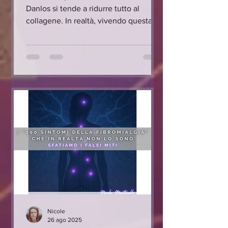
Danlos si tende a ridurre tutto al
collagene. In realtà, vivendo questa
condizione, diventa chiaro che il
problema è più ampio. Qui troverete
gli integratori che, per razionale
biologico ed esperienza, considero tra
i più interessanti e coerenti con la
fisiopatologia della sindrome.
Nicole
26 ago 2025