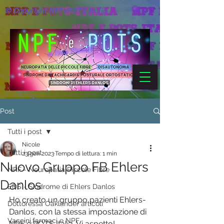
© Copyright NPFePOTS Italia
Post
Tutti i post
Nicole
Tutti i post
23 gen 2023
Tempo di lettura: 1 min
Nuovo Gruppo FB Ehlers
NPF - Neuropatia Piccole Fibre
Danlos
EDS - Sindrome di Ehlers Danlos
Ho creato un gruppo pazienti Ehlers-
Dottoressa Oaklander articoli
Danlos, con la stessa impostazione di 
Vaccini,farmaci e NPF
NPF e POTS Italia. Vi aspetto! 