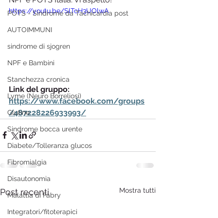
https://youtu.be/SlTcH3UOlwA
POTS - Sindrome da Tachicardia post
AUTOIMMUNI
sindrome di sjogren
NPF e Bambini
Stanchezza cronica
Link del gruppo: 
Lyme (Neuro Borreliosi)
https://www.facebook.com/groups
/487228226933993/
Glutine
Sindrome bocca urente
Diabete/Tolleranza glucos
Fibromialgia
Disautonomia
Mostra tutti
Post recenti
Malattia di Fabry
Integratori/fitoterapici