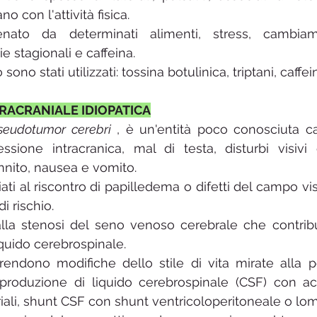
no con l'attività fisica.
ato da determinati alimenti, stress, cambiamen
ie stagionali e caffeina.
ono stati utilizzati: tossina botulinica, triptani, caffei
RACRANIALE IDIOPATICA
seudotumor cerebri
 , è un'entità poco conosciuta car
sione intracranica, mal di testa, disturbi visivi 
nnito, nausea e vomito.
i al riscontro di papilledema o difetti del campo visi
di rischio.
lla stenosi del seno venoso cerebrale che contribui
quido cerebrospinale.
endono modifiche dello stile di vita mirate alla pe
produzione di liquido cerebrospinale (CSF) con ac
iali, shunt CSF con shunt ventricoloperitoneale o lom