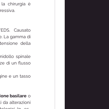
a chirurgia è 
ressiva.
'EDS. Causato 
e. La gamma di 
tensione della 
idollo spinale 
ze di un flusso 
gine e un tasso 
ione basilare
 o 
da alterazioni 
logici (p. es., 