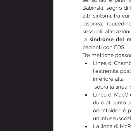
Babinski, segno di 
altri sintomi, tra cui
dispnea, raucedine
sessuali, alterazioni
la 
sindrome del mi
pazienti con EDS.
Tre metriche possono
Linea di Chamber
l'estremità post
inferiore alla  
 sopra la linea,
Linea di MacGre
duro al punto p
odontoideo è pi
un'intussuscezi
La linea di McR