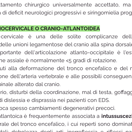
tamento chirurgico universalmente accettato, ma l
 di deficit neurologici progressivi e siringomielia prog
NIOCERVICALE O CRANIO-ATLANTOIDEA
nio-cervicale è una delle solite complicanze dell
elle unioni legamentose del cranio alla spina dorsal
rtante dell'articolazione atlanto-occipitale è l'es
one assiale è normalmente <5 gradi di rotazione.
uti alla deformazione del tronco encefalico e del m
ione dell'arteria vertebrale e alle possibili conseguen
nale alterato dal cranio.
io, disturbi della coordinazione, mal di testa, goffag
i dislessia e disprassia nei pazienti con EDS.
ovoca spesso cambiamenti degenerativi precoci.
o-atlantoica è frequentemente associata a 
intussuscez
le del tronco encefalico, i cui reperti sono dominati 
ali: debolezza degli arti, iperreflessia e riflessi pato