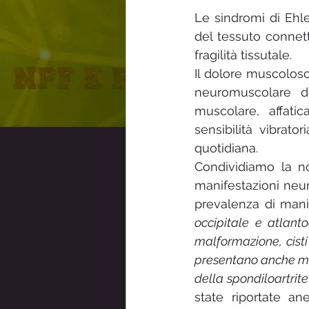
Le sindromi di Ehl
Sindrome Raynaud
Sensibi
del tessuto connetti
fragilità tissutale.
Il dolore muscolosc
ainpf- Associazione Italiana Neu
neuromuscolare de
muscolare, affatic
sensibilità vibrato
quotidiana.
Condividiamo la n
manifestazioni neur
prevalenza di mani
occipitale e atlanto
malformazione, cisti
presentano anche mal
della spondiloartrite
state riportate a