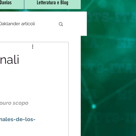
-Danlos
Letteratura e Blog
aklander articoli
e di sjogren
nali
 bocca urente
atori/fitoterapici
 puro scopo 
nales-de-los-
rapeutica
Covid-19