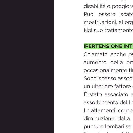
disabilità e peggiora
Può essere scaten
mestruazioni, allerg
Nel suo trattamento s
IPERTENSIONE INT
Chiamato anche 
p
aumento della pres
occasionalmente ti
Sono spesso associat
un ulteriore fattore 
È stato associato a
assorbimento del li
I trattamenti compr
diminuzione della 
punture lombari ser