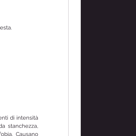
esta.
i di intensità 
a stanchezza, 
fobia. Causano 