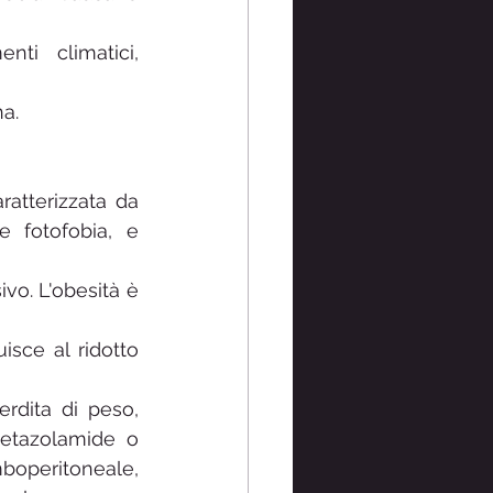
ti climatici, 
na.
atterizzata da 
e fotofobia, e 
vo. L'obesità è 
sce al ridotto 
rdita di peso, 
etazolamide o 
boperitoneale, 