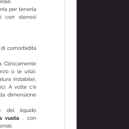
rale.
ria per tenerla 
i con stenosi 
di comorbidità 
. Clinicamente 
zo o le urla), 
tura instabile), 
ci. A volte c'è 
lla dimensione 
 del liquido 
a vuota
 , con 
nali.