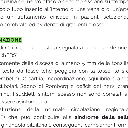
a guaina del nervo ottico o decompressione subtempo
olo tubo inserito all'interno di una vena o di un'arte
to un trattamento efficace in pazienti selezionat
no cerebrale ed evidenza di gradienti pressori
RMAZIONE
i Chiari
 di tipo I è stata segnalata come condizione 
e (hEDS)
icamente dalla discesa di almeno 5 mm della tonsilla
testa da tosse (che peggiora con la tosse, lo sfor
rebellari (disartria, incoordinazione, squilibrio e anda
estibolari. Segno di Romberg e deficit dei nervi crani
mino. I suddetti sintomi spesso non sono correlati a
 essere asintomatica.
struzione della normale circolazione regionale
SF) che può contribuire alla 
sindrome della sell
 ghiandola pituitaria e conseguenti cambiamenti ormo