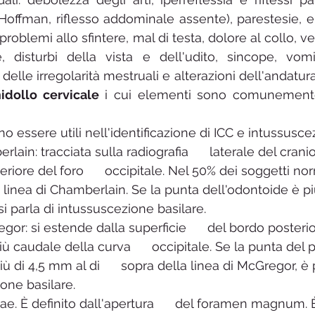
Hoffman, riflesso addominale assente), parestesie, e 
 problemi allo sfintere, mal di testa, dolore al collo, vert
, disturbi della vista e dell'udito, sincope, vomit
 delle irregolarità mestruali e alterazioni dell'andatur
dollo cervicale
 i cui elementi sono comunemente r
 essere utili nell'identificazione di ICC e intussusce
lain: tracciata sulla radiografia      laterale del cranio
eriore del foro      occipitale. Nel 50% dei soggetti nor
    linea di Chamberlain. Se la punta dell'odontoide è pi
 si parla di intussuscezione basilare.
gor: si estende dalla superficie      del bordo posterio
iù caudale della curva      occipitale. Se la punta del 
ù di 4,5 mm al di      sopra della linea di McGregor, è 
one basilare.
ae. È definito dall'apertura      del foramen magnum. È