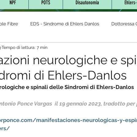
NPF
POTS
Disautonomia
Ehlers
ole Fibre
EDS - Sindrome di Ehlers Danlos
Dottoressa O
3
Tempo di lettura: 7 min
- Sindrome da Tachicardia post
AUTOIMMUNI
sindrom
zioni neurologiche e spi
ndromi di Ehlers-Danlos
cronica
Lyme (Neuro Borreliosi)
Glutine
Sindrome
rologiche e spinali delle Sindromi di Ehlers-Danlos
Fibromialgia
Disautonomia
Malattia di Fabry
Integr
Antonio Ponce Vargas  
il 19 gennaio 2023, tradotto per
rponce.com/manifestaciones-neurologicas-y-espi
LES-Lupus eritematoso sistemico
Diabete
Cannabis te
ers/