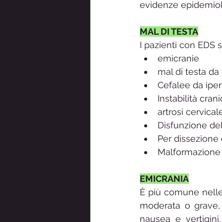
evidenze epidemiol
MAL DI TESTA
I pazienti con EDS s
emicranie
mal di testa da
Cefalee da ipe
Instabilità cran
artrosi cervical
Disfunzione de
Per dissezione 
Malformazione d
EMICRANIA
È più comune nelle 
moderata o grave, 
nausea e vertigini.