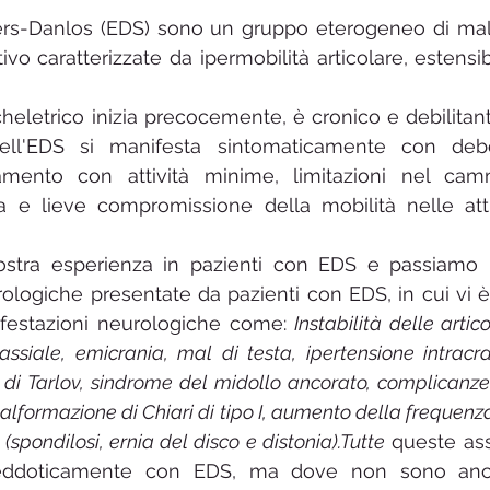
ers-Danlos (EDS) sono un gruppo eterogeneo di malat
lità chimica multipla MCS
MCAS
Cistite interstiziale
vo caratterizzate da ipermobilità articolare, estensib
heletrico inizia precocemente, è cronico e debilitante
rop
ll'EDS si manifesta sintomaticamente con debol
amento con attività minime, limitazioni nel cammi
ria e lieve compromissione della mobilità nelle attiv
ostra esperienza in pazienti con EDS e passiamo i
ologiche presentate da pazienti con EDS, in cui vi 
festazioni neurologiche come: 
Instabilità delle artic
assiale, emicrania, mal di testa, ipertensione intracra
 di Tarlov, sindrome del midollo ancorato, complicanze 
formazione di Chiari di tipo I, aumento della frequenz
 (spondilosi, ernia del disco e distonia).Tutte
 queste ass
neddoticamente con EDS, ma dove non sono ancor