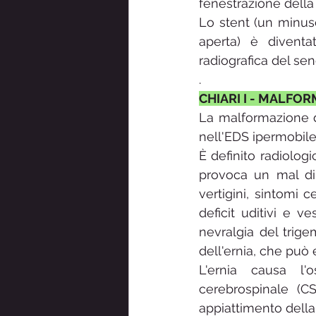
fenestrazione dell
Lo stent (un minusc
aperta) è diventa
radiografica del se
.
CHIARI I - MALFO
La malformazione d
nell'EDS ipermobil
È definito radiolog
provoca un mal di 
vertigini, sintomi ce
deficit uditivi e v
nevralgia del trige
dell'ernia, che può
L'ernia causa l'o
cerebrospinale (C
appiattimento della