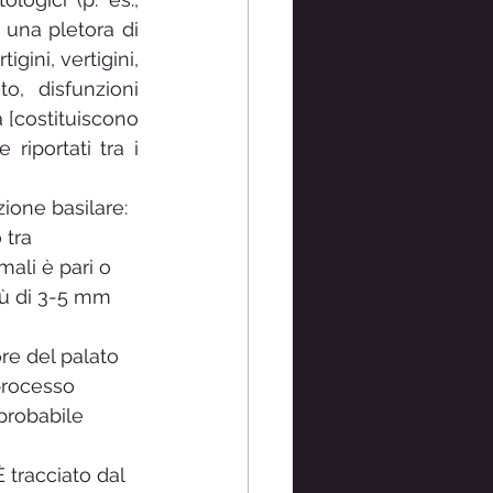
una pletora di 
igini, vertigini, 
o, disfunzioni 
a [costituiscono 
iportati tra i 
zione basilare:
 tra 
mali è pari o 
ù di 3-5 mm     
re del palato 
processo 
probabile 
 tracciato dal 