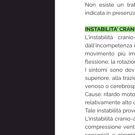
Non esiste un trat
indicata in presenza
INSTABILITA' CRA
L'instabilità cra
dall'incompetenza d
movimento più impo
flessione; la rotazi
I sintomi sono dov
superiore, alla traz
venoso o cerebrospi
Cause: ritardo motor
relativamente alto d
Tale instabilità pr
L'instabilità crani
compressione ventra
sensoriali e piramid