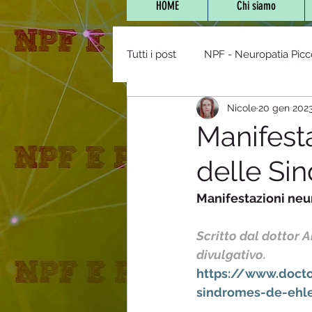
HOME
Chi siamo
Tutti i post
NPF - Neuropatia Picc
Nicole
20 gen 202
Vaccini,farmaci e NPF
POTS 
Manifesta
delle Si
NPF e Bambini
Stanchezza 
Manifestazioni neu
Diabete/Tolleranza glucos
Scritto dal dottor 
divulgativo.
https://www.docto
mitocondriopatie
Staff
sindromes-de-ehl