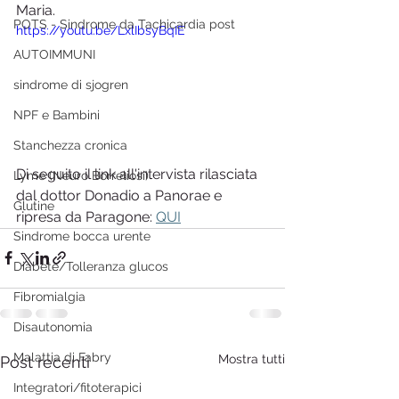
Maria. 
POTS - Sindrome da Tachicardia post
https://youtu.be/LxlIbsyBqIE
AUTOIMMUNI
sindrome di sjogren
NPF e Bambini
Stanchezza cronica
Di seguito il link all'intervista rilasciata 
Lyme (Neuro Borreliosi)
dal dottor Donadio a Panorae e 
Glutine
ripresa da Paragone: 
QUI
Sindrome bocca urente
Diabete/Tolleranza glucos
Fibromialgia
Disautonomia
Malattia di Fabry
Mostra tutti
Post recenti
Integratori/fitoterapici