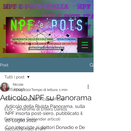
© Copyright NPFePOTS Italia
Post
Tutti i post
Nicole
Tutti i post
28 lug 2022
Tempo di lettura: 1 min
Articolo NPF su Panorama
NPF - Neuropatia Piccole Fibre
Articolo della Rivista Panorama, sulla 
EDS - Sindrome di Ehlers Danlos
NPF insorta post-siero, pubblicato il 
Dottoressa Oaklander articoli
20 Luglio 2022.
Con interviste ai dottori Donadio e De 
Vaccini,farmaci e NPF