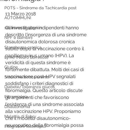
POTS - Sindrome da Tachicardia post
13 Marzo 2018
AUTOIMMUNI
Gli investigatori indipendenti hanno 
sindrome di sjogren
descritto l'insorgenza di una sindrome 
NPF e Bambini
disautonomica dolorosa cronica 
Stanchezza cronica
subito dopo la vaccinazione contro il 
papillomavirus umano (HPV). La 
Lyme (Neuro Borreliosi)
veridicità di questa sindrome è 
Glutine
fortemente dibattuta. Molti dei casi di 
vaccinazione post-HPV segnalati 
Sindrome bocca urente
soddisfano i criteri diagnostici di 
Diabete/Tolleranza glucos
fibromialgia. Questo articolo discute 
Fibromialgia
gli argomenti che favoriscono 
l'esistenza di una sindrome associata 
Disautonomia
alla vaccinazione HPV. Proponiamo 
Malattia di Fabry
che il modello disautonomico-
neuropatico della fibromialgia possa 
Integratori/fitoterapici