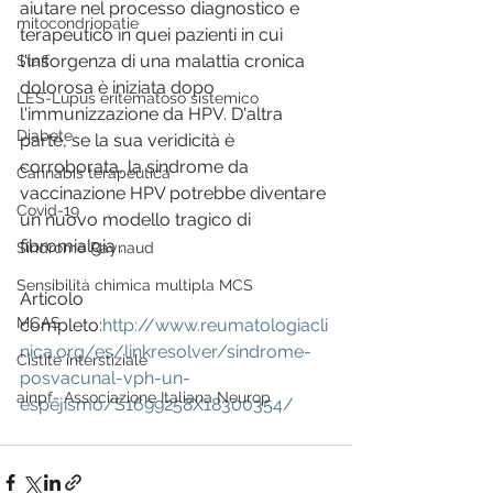
aiutare nel processo diagnostico e 
mitocondriopatie
terapeutico in quei pazienti in cui 
l'insorgenza di una malattia cronica 
Staff
dolorosa è iniziata dopo 
LES-Lupus eritematoso sistemico
l'immunizzazione da HPV. D'altra 
Diabete
parte, se la sua veridicità è 
corroborata, la sindrome da 
Cannabis terapeutica
vaccinazione HPV potrebbe diventare 
Covid-19
un nuovo modello tragico di 
fibromialgia .
Sindrome Raynaud
Sensibilità chimica multipla MCS
Articolo 
MCAS
completo:
http://www.reumatologiacli
nica.org/es/linkresolver/sindrome-
Cistite interstiziale
posvacunal-vph-un-
ainpf- Associazione Italiana Neurop
espejismo/S1699258X18300354/