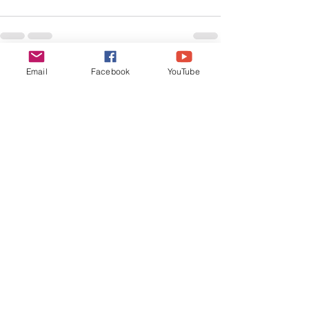
Mostra tutti
Email
Facebook
YouTube
Post recenti