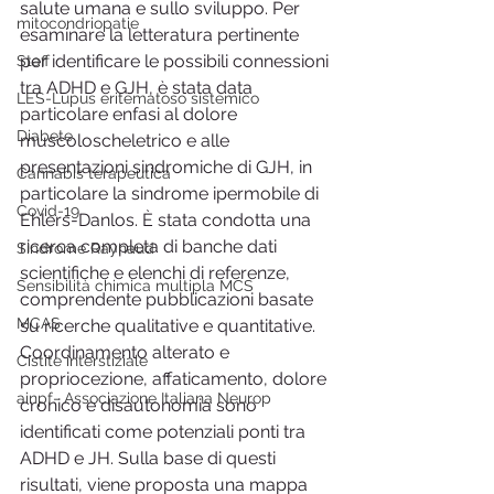
salute umana e sullo sviluppo. Per 
mitocondriopatie
esaminare la letteratura pertinente 
per identificare le possibili connessioni 
Staff
tra ADHD e GJH, è stata data 
LES-Lupus eritematoso sistemico
particolare enfasi al dolore 
Diabete
muscoloscheletrico e alle 
presentazioni sindromiche di GJH, in 
Cannabis terapeutica
particolare la sindrome ipermobile di 
Covid-19
Ehlers-Danlos. È stata condotta una 
ricerca completa di banche dati 
Sindrome Raynaud
scientifiche e elenchi di referenze, 
Sensibilità chimica multipla MCS
comprendente pubblicazioni basate 
MCAS
su ricerche qualitative e quantitative. 
Coordinamento alterato e 
Cistite interstiziale
propriocezione, affaticamento, dolore 
ainpf- Associazione Italiana Neurop
cronico e disautonomia sono 
identificati come potenziali ponti tra 
ADHD e JH. Sulla base di questi 
risultati, viene proposta una mappa 