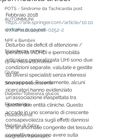
POTS - Sindrome da Tachicardia post
Febbraio 2018
AUTOIMMUNI
https://link.springer.com/article/10.10
07%2Fs12402-018-0252-2
sindrome di sjogren
NPF e Bambini
Disturbo da deficit di attenzione / 
Stanchezza cronica
iperattività (ADHD) e ipermobilità 
articolare generalizzata (JH) sono due 
Lyme (Neuro Borreliosi)
condizioni separate, valutate e gestite 
Glutine
da diversi specialisti senza interessi 
sovrapposti. Recentemente, alcuni 
Sindrome bocca urente
ricercatori hanno evidenziato 
Diabete/Tolleranza glucos
un'associazione inaspettata tra 
Fibromialgia
queste due entità cliniche. Questo 
accade in uno scenario di crescente 
Disautonomia
consapevolezza sugli effetti dannosi 
Malattia di Fabry
che le anomalie congenite del tessuto 
connettivo possono avere sulla 
Integratori/fitoterapici