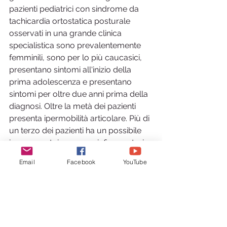
pazienti pediatrici con sindrome da 
tachicardia ortostatica posturale 
osservati in una grande clinica 
specialistica sono prevalentemente 
femminili, sono per lo più caucasici, 
presentano sintomi all'inizio della 
prima adolescenza e presentano 
sintomi per oltre due anni prima della 
diagnosi. Oltre la metà dei pazienti 
presenta ipermobilità articolare. Più di 
un terzo dei pazienti ha un possibile 
innesco autoimmune o infiammatorio, 
tra cui infezione, commozione 
Email
Facebook
YouTube
cerebrale o chirurgia / trauma. I 
pazienti presentano sintomi altamente 
variabili e di origine multi-sistema nel 
corso della malattia.