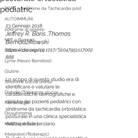
pediatric
POTS - Sindrome da Tachicardia post
AUTOIMMUNI
23 Gennaio 2018
sindrome di sjogren
Jeffrey R. Boris ,Thomas 
NPF e Bambini
Bernadzikowski 
https://doi.org/10.1017/S1047951117002
Stanchezza cronica
888
Lyme (Neuro Borreliosi)
Glutine
Lo scopo di questo studio era di 
Sindrome bocca urente
identificare e valutare le 
Diabete/Tolleranza glucos
caratteristiche demografiche e 
cliniche dei pazienti pediatrici con 
Fibromialgia
sindrome da tachicardia ortostatica 
Disautonomia
posturale in una clinica specialistica 
dell'ospedale terziario.
Malattia di Fabry
Integratori/fitoterapici