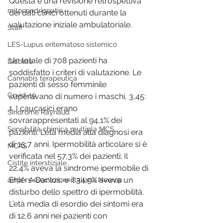
Questa è una revisione retrospettiva 
mitocondriopatie
dei dati clinici ottenuti durante la 
valutazione iniziale ambulatoriale.
Staff
LES-Lupus eritematoso sistemico
Un totale di 708 pazienti ha 
Diabete
soddisfatto i criteri di valutazione. Le 
Cannabis terapeutica
pazienti di sesso femminile 
Covid-19
superavano di numero i maschi, 3,45: 
1. I caucasici erano 
Sindrome Raynaud
sovrarappresentati al 94,1% dei 
Sensibilità chimica multipla MCS
pazienti. L'età media alla diagnosi era 
di 15,7 anni. Ipermobilità articolare si è 
MCAS
verificata nel 57,3% dei pazienti; Il 
Cistite interstiziale
22,4% aveva la sindrome ipermobile di 
Ehlers-Danlos; e il 34,9% aveva un 
ainpf- Associazione Italiana Neurop
disturbo dello spettro di ipermobilità. 
L'età media di esordio dei sintomi era 
di 12,6 anni nei pazienti con 