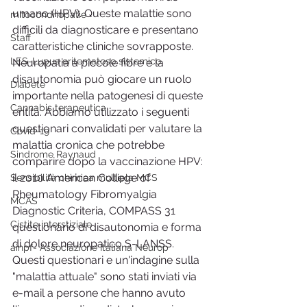
umano (HPV). Queste malattie sono 
mitocondriopatie
difficili da diagnosticare e presentano 
Staff
caratteristiche cliniche sovrapposte. 
LES-Lupus eritematoso sistemico
Neuropatia a piccole fibre e la 
disautonomia può giocare un ruolo 
Diabete
importante nella patogenesi di queste 
Cannabis terapeutica
entità. Abbiamo utilizzato i seguenti 
questionari convalidati per valutare la 
Covid-19
malattia cronica che potrebbe 
Sindrome Raynaud
comparire dopo la vaccinazione HPV: 
il 2010 American College of 
Sensibilità chimica multipla MCS
Rheumatology Fibromyalgia 
MCAS
Diagnostic Criteria, COMPASS 31 
Cistite interstiziale
questionario di disautonomia e forma 
di dolore neuropatico S-LANSS. 
ainpf- Associazione Italiana Neurop
Questi questionari e un'indagine sulla 
"malattia attuale" sono stati inviati via 
e-mail a persone che hanno avuto 