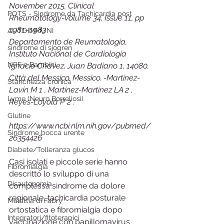
November 2015, Clinical 
POTS - Sindrome da Tachicardia post
Rheumatology-Volume 34, Issue 11, pp 
1981–1983
AUTOIMMUNI
Departamento de Reumatología, 
sindrome di sjogren
Instituto Nacional de Cardiología 
NPF e Bambini
Ignacio Chávez, Juan Badiano 1, 14080, 
Città del Messico, Messico. -Martínez-
Stanchezza cronica
Lavín M 1 , Martínez-Martínez LA 2 , 
Lyme (Neuro Borreliosi)
Reyes-Loyola P 2 .
Glutine
https://www.ncbi.nlm.nih.gov/pubmed/
Sindrome bocca urente
26354426
Diabete/Tolleranza glucos
Casi isolati e piccole serie hanno 
Fibromialgia
descritto lo sviluppo di una 
Disautonomia
complessa sindrome da dolore 
regionale, tachicardia posturale 
Malattia di Fabry
ortostatica e fibromialgia dopo 
Integratori/fitoterapici
vaccinazione con papillomavirus 