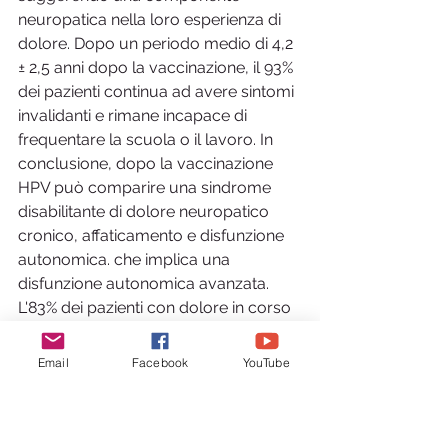
neuropatica nella loro esperienza di 
dolore. Dopo un periodo medio di 4,2 
± 2,5 anni dopo la vaccinazione, il 93% 
dei pazienti continua ad avere sintomi 
invalidanti e rimane incapace di 
frequentare la scuola o il lavoro. In 
conclusione, dopo la vaccinazione 
HPV può comparire una sindrome 
disabilitante di dolore neuropatico 
cronico, affaticamento e disfunzione 
autonomica. che implica una 
disfunzione autonomica avanzata. 
L'83% dei pazienti con dolore in corso 
ha mostrato valori di S-LANSS> 12, 
suggerendo una componente 
Email
Facebook
YouTube
neuropatica nella loro esperienza di 
dolore. Dopo un periodo medio di 4,2 
± 2,5 anni dopo la vaccinazione, il 93% 