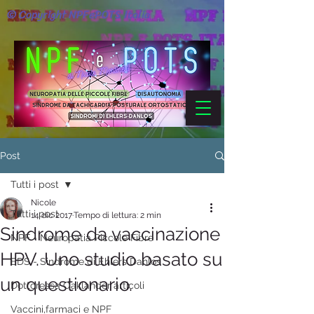
© Copyright NPFePOTS Italia
Post
Tutti i post
Nicole
Tutti i post
14 dic 2017
Tempo di lettura: 2 min
Sindrome da vaccinazione
NPF - Neuropatia Piccole Fibre
HPV. Uno studio basato su
EDS - Sindrome di Ehlers Danlos
un questionario.
Dottoressa Oaklander articoli
Vaccini,farmaci e NPF