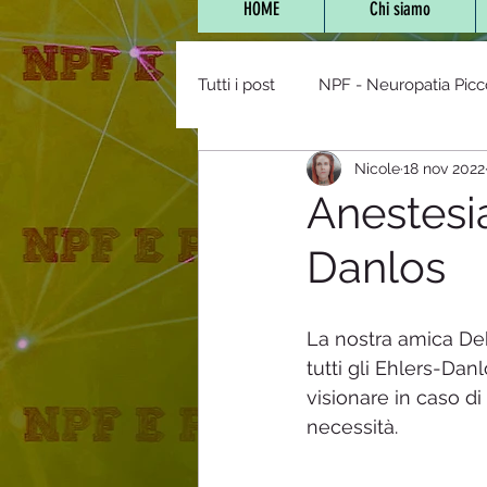
HOME
Chi siamo
Tutti i post
NPF - Neuropatia Picc
Nicole
18 nov 2022
Vaccini,farmaci e NPF
POTS 
Anestesia
Danlos
NPF e Bambini
Stanchezza 
La nostra amica Deb
Diabete/Tolleranza glucos
tutti gli Ehlers-Dan
visionare in caso di 
necessità.
mitocondriopatie
Staff