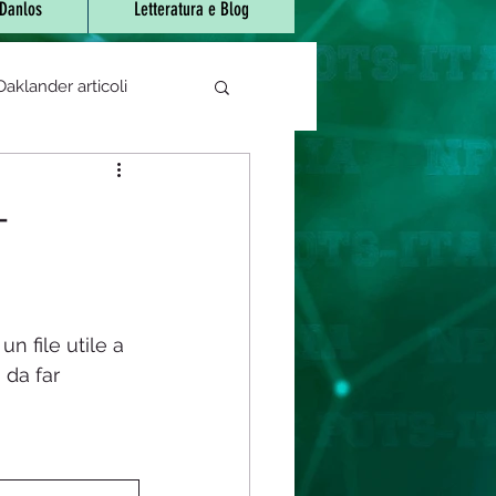
-Danlos
Letteratura e Blog
aklander articoli
e di sjogren
-
 bocca urente
n file utile a 
atori/fitoterapici
 da far 
rapeutica
Covid-19