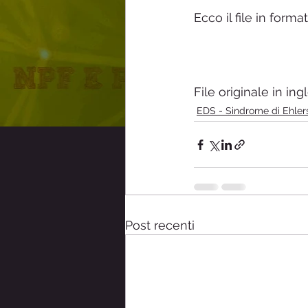
Ecco il file in forma
Sindrome Raynaud
Sensibi
ainpf- Associazione Italiana Neu
File originale in ing
EDS - Sindrome di Ehler
Post recenti