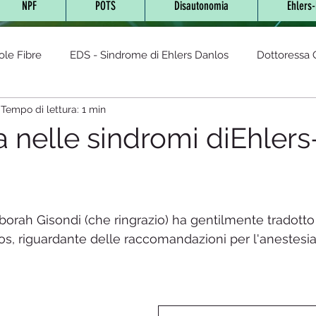
NPF
POTS
Disautonomia
Ehlers
ole Fibre
EDS - Sindrome di Ehlers Danlos
Dottoressa O
Tempo di lettura: 1 min
- Sindrome da Tachicardia post
AUTOIMMUNI
sindrom
 nelle sindromi diEhlers
cronica
Lyme (Neuro Borreliosi)
Glutine
Sindrome
orah Gisondi (che ringrazio) ha gentilmente tradotto u
Fibromialgia
Disautonomia
Malattia di Fabry
Integr
los, riguardante delle raccomandazioni per l'anestesia
LES-Lupus eritematoso sistemico
Diabete
Cannabis te