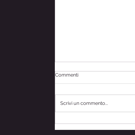
Commenti
Scrivi un commento...
Comorbilità, diagnosi errate
e odissea diagnostica nei
pazienti con s. di Ehlers-