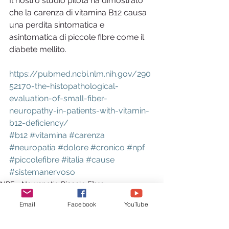
Il nostro studio pilota ha dimostrato 
che la carenza di vitamina B12 causa 
una perdita sintomatica e 
asintomatica di piccole fibre come il 
diabete mellito.
https://pubmed.ncbi.nlm.nih.gov/290
52170-the-histopathological-
evaluation-of-small-fiber-
neuropathy-in-patients-with-vitamin-
b12-deficiency/
#b12
#vitamina
#carenza
#neuropatia
#dolore
#cronico
#npf
#piccolefibre
#italia
#cause
#sistemanervoso
NPF - Neuropatia Piccole Fibre
Email
Facebook
YouTube