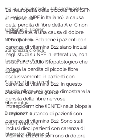
POTS - Sindrome da Tachicardia post
La neuropatia delle piccole fibre (SFN 
in inglese , NPF in Italiano), a causa 
AUTOIMMUNI
della perdita di fibre delta A e  C non 
sindrome di sjogren
mielinizzate, è una causa di dolore 
neuropatico. Sebbene i pazienti con 
NPF e Bambini
carenza di vitamina B12 siano inclusi 
Stanchezza cronica
negli studi su NPF in letteratura, non 
Lyme (Neuro Borreliosi)
esiste uno studio istopatologico che 
indaga la perdita di piccole fibre 
Glutine
esclusivamente in pazienti con 
Sindrome bocca urente
carenza di vitamina B12. In questo 
studio pilota, miriamo a dimostrare la 
Diabete/Tolleranza glucos
densità delle fibre nervose 
Fibromialgia
intraepidermiche (IENFD) nella biopsia 
Disautonomia
del punch cutaneo di pazienti con 
carenza di vitamina B12. Sono stati 
Malattia di Fabry
inclusi dieci pazienti con carenza di 
Integratori/fitoterapici
vitamina B12 che soffrono di dolore 