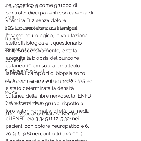
neuropatico e come gruppo di 
mitocondriopatie
controllo dieci pazienti con carenza di 
Staff
vitamina B12 senza dolore 
neuropatico. Sono stati eseguiti 
LES-Lupus eritematoso sistemico
l'esame neurologico, la valutazione 
Diabete
elettrofisiologica e il questionario 
Cannabis terapeutica
DN4. Successivamente, è stata 
eseguita la biopsia del punzone 
Covid-19
cutaneo 10 cm sopra il malleolo 
Sindrome Raynaud
laterale. I campioni di biopsia sono 
stati colorati con anticorpo PGP9.5 ed 
Sensibilità chimica multipla MCS
è stato determinata la densità 
MCAS
cutanea delle fibre nervose. la IENFD 
Cistite interstiziale
era bassa in due gruppi rispetto ai 
loro valori normativi di età. La media 
ainpf- Associazione Italiana Neurop
di IENFD era 3.345 (1.12-5.32) nei 
pazienti con dolore neuropatico e 6. 
20 (4.6-9.8) nei controlli (p <0.001).