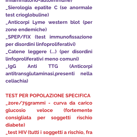
infiammatorio-autoimmune)
_Sierologia epatite C (se anormale 
test crioglobuline)
_Anticorpi Lyme western blot (per 
zone endemiche)
_SPEP/FIX (test immunofissazione 
per disordini linfoproliferativi)
_Catene leggere (...) (per disordini 
linfoproliferativi meno comuni)
_IgG Anti TTG (Anticorpi 
antitransglutaminasi,presenti nella 
celiachia)
TEST PER POPOLAZIONE SPECIFICA
_2ore/75grammi - curva da carico 
glucosio veloce (fortemente 
consigliata per soggetti rischio 
diabete)
_test HIV (tutti i soggetti a rischio, fra 