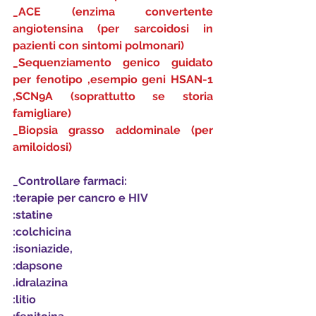
_ACE (enzima convertente 
angiotensina (per sarcoidosi in 
pazienti con sintomi polmonari)
_Sequenziamento genico guidato 
per fenotipo ,esempio geni HSAN-1 
,SCN9A (soprattutto se storia 
famigliare)
_Biopsia grasso addominale (per 
amiloidosi)
_Controllare farmaci: 
:terapie per cancro e HIV
:statine
:colchicina
:isoniazide,
:dapsone
.idralazina
:litio