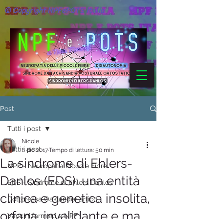
© Copyright NPFePOTS Italia
Post
Tutti i post
Nicole
Tutti i post
8 dic 2017
Tempo di lettura: 50 min
La sindrome di Ehlers-
NPF - Neuropatia Piccole Fibre
Danlos (EDS): una entità
EDS - Sindrome di Ehlers Danlos
clinica e genetica insolita,
Dottoressa Oaklander articoli
orfana, invalidante e ma
Vaccini,farmaci e NPF