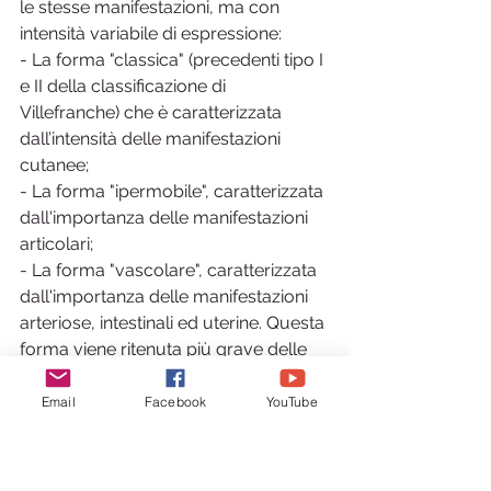
le stesse manifestazioni, ma con 
intensità variabile di espressione:
- La forma "classica" (precedenti tipo I 
e II della classificazione di 
Villefranche) che è caratterizzata 
dall’intensità delle manifestazioni 
cutanee;
- La forma "ipermobile", caratterizzata 
dall'importanza delle manifestazioni 
articolari;
- La forma "vascolare", caratterizzata 
dall'importanza delle manifestazioni 
arteriose, intestinali ed uterine. Questa 
forma viene ritenuta più grave delle 
altre per l’importanza delle 
complicanze vascolari, intestinali ed 
Email
Facebook
YouTube
uterine che possono caratterizzare la 
sua evoluzione. Ciò comporta un 
monitoraggio continuo e precauzioni 