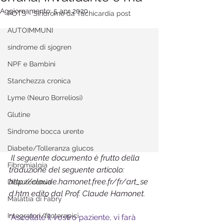
Aggiornamento:
5 apr 2020
POTS - Sindrome da Tachicardia post
AUTOIMMUNI
sindrome di sjogren
NPF e Bambini
Stanchezza cronica
Lyme (Neuro Borreliosi)
Glutine
Sindrome bocca urente
Diabete/Tolleranza glucos
Il seguente documento è frutto della 
Fibromialgia
traduzione del seguente articolo: 
http://claude.hamonet.free.fr/fr/art_se
Disautonomia
d.htm edito dal Prof. Claude Hamonet. 
Malattia di Fabry
Integratori/fitoterapici
"Ascoltate il vostro paziente, vi farà 