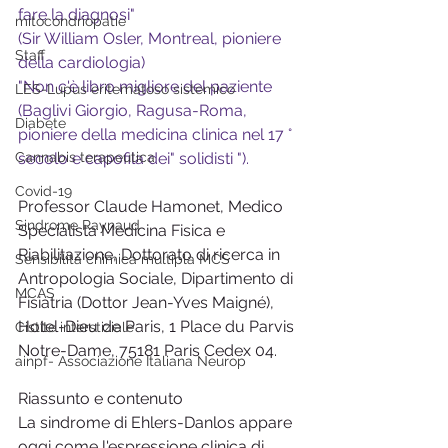
fare la diagnosi" 
mitocondriopatie
(Sir William Osler, Montreal, pioniere 
Staff
della cardiologia)
"Non c'è libro migliore del paziente
LES-Lupus eritematoso sistemico
(Baglivi Giorgio, Ragusa-Roma, 
Diabete
pioniere della medicina clinica nel 17 ° 
Cannabis terapeutica
secolo e capofila dei" solidisti "). 
Covid-19
Professor Claude Hamonet, Medico 
Sindrome Raynaud
Specialista Medicina Fisica e 
Riabilitazione, Dottorato di ricerca in 
Sensibilità chimica multipla MCS
Antropologia Sociale, Dipartimento di 
MCAS
Fisiatria (Dottor Jean-Yves Maigné), 
Hotel-Dieu de Paris, 1 Place du Parvis 
Cistite interstiziale
Notre-Dame, 75181 Paris Cedex 04.
ainpf- Associazione Italiana Neurop
Riassunto e contenuto
La sindrome di Ehlers-Danlos appare 
oggi come l'espressione clinica di 