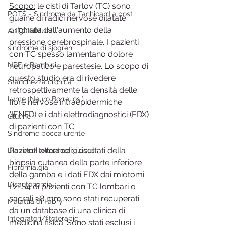
Scopo:
 le cisti di Tarlov (TC) sono 
POTS - Sindrome da Tachicardia post
guaine di radici nervose dilatate 
originate dall'aumento della 
AUTOIMMUNI
pressione cerebrospinale. I pazienti 
sindrome di sjogren
con TC spesso lamentano dolore 
NPF e Bambini
neuropatico e parestesie. Lo scopo di 
questo studio era di rivedere 
Stanchezza cronica
retrospettivamente la densità delle 
Lyme (Neuro Borreliosi)
fibre nervose intraepidermiche 
(IENFD) e i dati elettrodiagnostici (EDX) 
Glutine
di pazienti con TC.
Sindrome bocca urente
Pazienti e metodi
: i risultati della 
Diabete/Tolleranza glucos
biopsia cutanea della parte inferiore 
Fibromialgia
della gamba e i dati EDX dai miotomi 
Disautonomia
L2-S4 di pazienti con TC lombari o 
sacrali ≥8 mm sono stati recuperati 
Malattia di Fabry
da un database di una clinica di 
Integratori/fitoterapici
medicina fisica. Sono stati esclusi i 