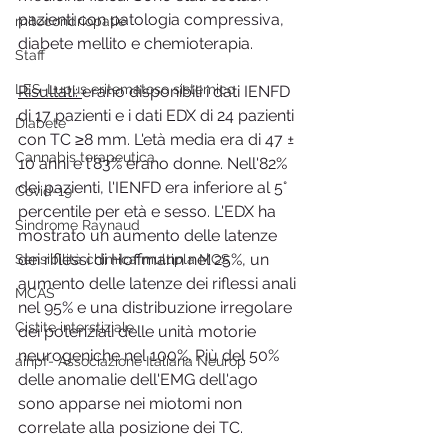
pazienti con patologia compressiva, 
mitocondriopatie
diabete mellito e chemioterapia.
Staff
LES-Lupus eritematoso sistemico
Risultati: 
erano disponibili i dati IENFD 
di 17 pazienti e i dati EDX di 24 pazienti 
Diabete
con TC ≥8 mm. L'età media era di 47 ± 
Cannabis terapeutica
10 anni e l'83% erano donne. Nell'82% 
dei pazienti, l'IENFD era inferiore al 5° 
Covid-19
percentile per età e sesso. L'EDX ha 
Sindrome Raynaud
mostrato un aumento delle latenze 
dei riflessi di Hoffmann nel 25%, un 
Sensibilità chimica multipla MCS
aumento delle latenze dei riflessi anali 
MCAS
nel 95% e una distribuzione irregolare 
Cistite interstiziale
dei potenziali delle unità motorie 
neurogeniche nel 100%. Più del 50% 
ainpf- Associazione Italiana Neurop
delle anomalie dell'EMG dell'ago 
sono apparse nei miotomi non 
correlate alla posizione dei TC.