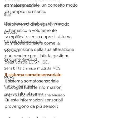
somatosensoriale, un concetto molto 
mitocondriopatie
più ampio, ne risente.
Staff
LES-Lupus eritematoso sistemico
Cercheremo di spiegarvi in modo 
schematico e volutamente 
Diabete
semplificato, cosa copre il sistema 
Cannabis terapeutica
somatosensoriale e come la 
comprensione della sua alterazione 
Covid-19
può rendere possibile la gestione 
Sindrome Raynaud
della vostra EDS/HSD.
Sensibilità chimica multipla MCS
Il sistema somatosensoriale
MCAS
Il sistema somatosensoriale  
Cistite interstiziale
raccoglie tutte le informazioni 
sensoriali dal corpo.
ainpf- Associazione Italiana Neurop
Queste informazioni sensoriali 
provengono da più sensori: