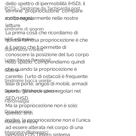
dello spettro di ipermobilità (HSD), il 
POTS - Sindrome da Tachicardia post
termine "propriocezione" compare 
molto regolarmente nelle nostre 
AUTOIMMUNI
letture.
sindrome di sjogren
La prima cosa che ricordiamo di 
NPF e Bambini
questa famosa propriocezione è che 
è il senso che ti permette di 
Stanchezza cronica
conoscere la posizione del tuo corpo 
Lyme (Neuro Borreliosi)
nello spazio. Comprendiamo quindi 
che quando la propriocezione è 
Glutine
carente, l'urto di ostacoli è frequente: 
Sindrome bocca urente
telai di porte, angoli di mobili, armadi 
aperti... gli shock sono regolari nel 
Diabete/Tolleranza glucos
SED/HSD.
Fibromialgia
Ma la propriocezione non è solo 
Disautonomia
questo, anzi.
Inoltre, la propriocezione non è l'unica 
Malattia di Fabry
ad essere alterata nel corpo di una 
Integratori/fitoterapici
persona EDS: l'intero sistema 