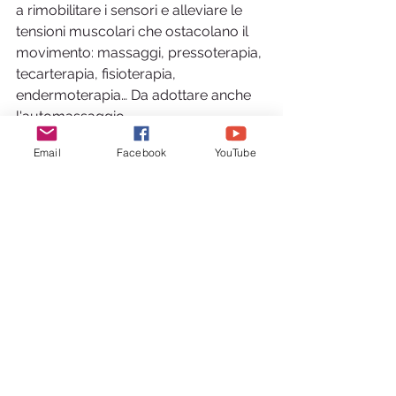
a rimobilitare i sensori e alleviare le 
tensioni muscolari che ostacolano il 
movimento: massaggi, pressoterapia, 
tecarterapia, fisioterapia, 
endermoterapia… Da adottare anche 
l'automassaggio.
Tecniche attive come riqualificazione 
Email
Facebook
YouTube
adattata allo sforzo, riabilitazione su 
Huber o Imoove, tecnica Mezières, 
Maitland...
Si prega di notare che la fisioterapia 
non dovrebbe mai causare 
convulsioni. Gli esercizi devono 
essere eseguiti indossando indumenti 
compressivi, solette ed 
eventualmente plantari per favorire il 
movimento in sicurezza e confidenza, 
al meglio con propriocezione.