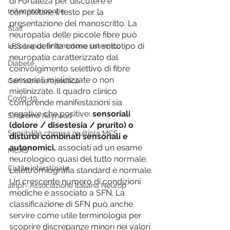
di Fortaleza per discutere e 
mitocondriopatie
completare il testo per la 
presentazione del manoscritto. La 
Staff
neuropatia delle piccole fibre può 
essere definita come un sottotipo di 
LES-Lupus eritematoso sistemico
neuropatia caratterizzato dal 
Diabete
coinvolgimento selettivo di fibre 
sensoriali mielinizzate o non 
Cannabis terapeutica
mielinizzate. Il quadro clinico 
Covid-19
comprende manifestazioni sia 
negative che positive: 
sensoriali 
Sindrome Raynaud
(dolore / disestesia / prurito) o 
Sensibilità chimica multipla MCS
disturbi combinati sensoriali e 
autonomici,
 associati ad un esame 
MCAS
neurologico quasi del tutto normale. 
Cistite interstiziale
L'elettromiografia standard è normale. 
Un crescente numero di condizioni 
ainpf- Associazione Italiana Neurop
mediche è associato a SFN. La 
classificazione di SFN può anche 
servire come utile terminologia per 
scoprire discrepanze minori nei valori 