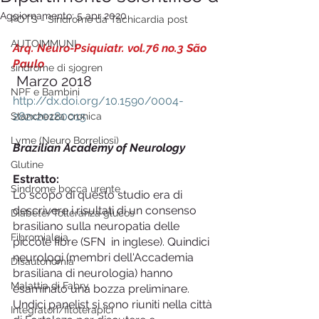
Aggiornamento:
5 apr 2020
POTS - Sindrome da Tachicardia post
AUTOIMMUNI
Arq. Neuro-Psiquiatr. vol.76 no.3 São 
Paulo
sindrome di sjogren
 Marzo 2018
NPF e Bambini
http://dx.doi.org/10.1590/0004-
282x20180015
Stanchezza cronica
Lyme (Neuro Borreliosi)
Brazilian Academy of Neurology
Glutine
Estratto:
Sindrome bocca urente
Lo scopo di questo studio era di 
descrivere i risultati di un consenso 
Diabete/Tolleranza glucos
brasiliano sulla neuropatia delle 
Fibromialgia
piccole fibre (SFN  in inglese). Quindici 
neurologi (membri dell'Accademia 
Disautonomia
brasiliana di neurologia) hanno 
Malattia di Fabry
esaminato una bozza preliminare. 
Undici panelist si sono riuniti nella città 
Integratori/fitoterapici