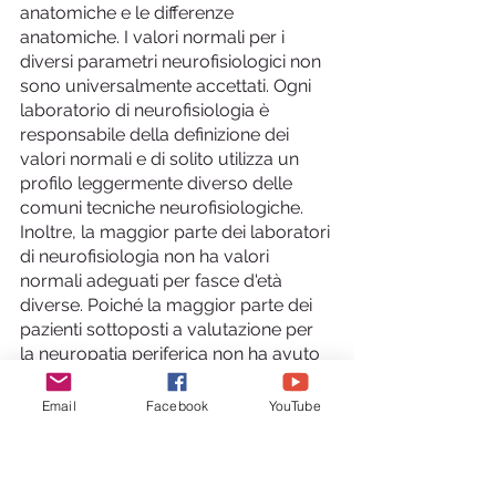
anatomiche e le differenze 
anatomiche. I valori normali per i 
diversi parametri neurofisiologici non 
sono universalmente accettati. Ogni 
laboratorio di neurofisiologia è 
responsabile della definizione dei 
valori normali e di solito utilizza un 
profilo leggermente diverso delle 
comuni tecniche neurofisiologiche. 
Inoltre, la maggior parte dei laboratori 
di neurofisiologia non ha valori 
normali adeguati per fasce d'età 
diverse. Poiché la maggior parte dei 
pazienti sottoposti a valutazione per 
la neuropatia periferica non ha avuto 
precedenti test elettrodiagnostici, è 
anche teoricamente possibile che un 
Email
Facebook
YouTube
dato parametro neurofisiologico, 
come l'ampiezza sensoriale o 
motoria, possa rientrare nell'intervallo 