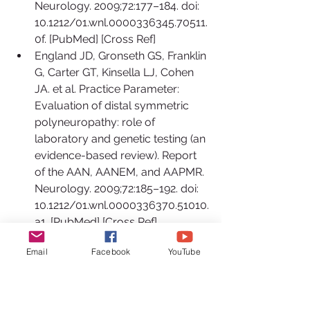
Neurology. 2009;72:177–184. doi: 
10.1212/01.wnl.0000336345.70511.
0f. [PubMed] [Cross Ref]  
England JD, Gronseth GS, Franklin 
G, Carter GT, Kinsella LJ, Cohen 
JA. et al. Practice Parameter: 
Evaluation of distal symmetric 
polyneuropathy: role of 
laboratory and genetic testing (an 
evidence-based review). Report 
of the AAN, AANEM, and AAPMR. 
Neurology. 2009;72:185–192. doi: 
10.1212/01.wnl.0000336370.51010.
a1. [PubMed] [Cross Ref]  
Oaklander AL, Klein MM. 
Email
Facebook
YouTube
Evidence of small-fiber 
polyneuropathy in unexplained, 
juvenile-onset, widespread pain 
syndromes. Pediatrics. 