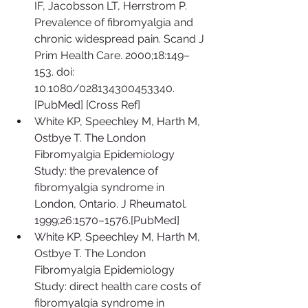
IF, Jacobsson LT, Herrstrom P. 
Prevalence of fibromyalgia and 
chronic widespread pain. Scand J 
Prim Health Care. 2000;18:149–
153. doi: 
10.1080/028134300453340. 
[PubMed] [Cross Ref]  
White KP, Speechley M, Harth M, 
Ostbye T. The London 
Fibromyalgia Epidemiology 
Study: the prevalence of 
fibromyalgia syndrome in 
London, Ontario. J Rheumatol. 
1999;26:1570–1576.[PubMed]  
White KP, Speechley M, Harth M, 
Ostbye T. The London 
Fibromyalgia Epidemiology 
Study: direct health care costs of 
fibromyalgia syndrome in 