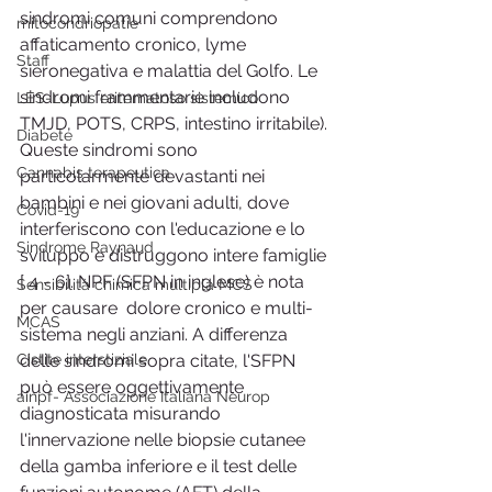
sindromi comuni comprendono 
mitocondriopatie
affaticamento cronico, lyme 
Staff
sieronegativa e malattia del Golfo. Le 
sindromi frammentarie includono 
LES-Lupus eritematoso sistemico
TMJD, POTS, CRPS, intestino irritabile). 
Diabete
Queste sindromi sono 
Cannabis terapeutica
particolarmente devastanti nei 
bambini e nei giovani adulti, dove 
Covid-19
interferiscono con l'educazione e lo 
Sindrome Raynaud
sviluppo e distruggono intere famiglie 
[ 4 - 6]. NPF (SFPN in inglese) è nota 
Sensibilità chimica multipla MCS
per causare  dolore cronico e multi-
MCAS
sistema negli anziani. A differenza 
Cistite interstiziale
delle sindromi sopra citate, l'SFPN 
può essere oggettivamente 
ainpf- Associazione Italiana Neurop
diagnosticata misurando 
l'innervazione nelle biopsie cutanee 
della gamba inferiore e il test delle 