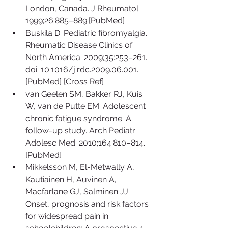
London, Canada. J Rheumatol. 
1999;26:885–889.[PubMed]  
Buskila D. Pediatric fibromyalgia. 
Rheumatic Disease Clinics of 
North America. 2009;35:253–261. 
doi: 10.1016/j.rdc.2009.06.001. 
[PubMed] [Cross Ref]  
van Geelen SM, Bakker RJ, Kuis 
W, van de Putte EM. Adolescent 
chronic fatigue syndrome: A 
follow-up study. Arch Pediatr 
Adolesc Med. 2010;164:810–814. 
[PubMed]  
Mikkelsson M, El-Metwally A, 
Kautiainen H, Auvinen A, 
Macfarlane GJ, Salminen JJ. 
Onset, prognosis and risk factors 
for widespread pain in 