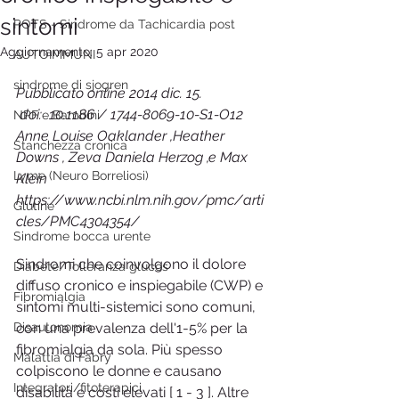
sintomi
POTS - Sindrome da Tachicardia post
Aggiornamento:
5 apr 2020
AUTOIMMUNI
sindrome di sjogren
Pubblicato online 2014 dic. 15.
 doi:  10.1186 / 1744-8069-10-S1-O12
NPF e Bambini
Anne Louise Oaklander ,Heather 
Stanchezza cronica
Downs , Zeva Daniela Herzog ,e Max 
Lyme (Neuro Borreliosi)
Klein 
https://www.ncbi.nlm.nih.gov/pmc/arti
Glutine
cles/PMC4304354/
Sindrome bocca urente
Sindromi che coinvolgono il dolore 
Diabete/Tolleranza glucos
diffuso cronico e inspiegabile (CWP) e 
Fibromialgia
sintomi multi-sistemici sono comuni, 
Disautonomia
con una prevalenza dell'1-5% per la 
fibromialgia da sola. Più spesso 
Malattia di Fabry
colpiscono le donne e causano 
Integratori/fitoterapici
disabilità e costi elevati [ 1 - 3 ]. Altre 