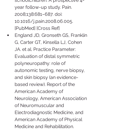
schoolchildren: A prospective 4-
year follow-up study. Pain. 
2008;138:681–687. doi: 
10.1016/j.pain.2008.06.005. 
[PubMed] [Cross Ref]  
England JD, Gronseth GS, Franklin 
G, Carter GT, Kinsella LJ, Cohen 
JA. et al. Practice Parameter: 
Evaluation of distal symmetric 
polyneuropathy: role of 
autonomic testing, nerve biopsy, 
and skin biopsy (an evidence-
based review). Report of the 
American Academy of 
Neurology, American Association 
of Neuromuscular and 
Electrodiagnostic Medicine, and 
American Academy of Physical 
Medicine and Rehabilitation. 