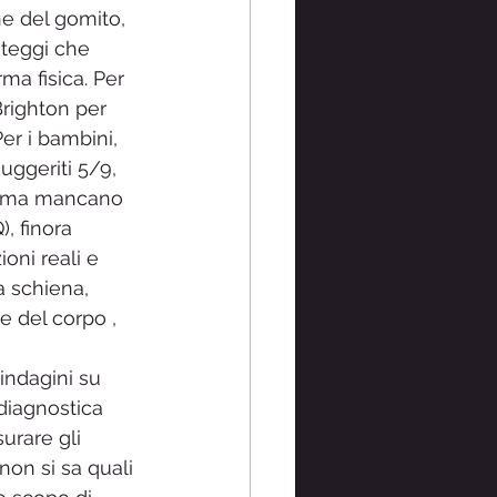
ne del gomito, 
teggi che 
ma fisica. Per 
Brighton per 
er i bambini, 
uggeriti 5/9, 
a, ma mancano 
, finora 
oni reali e 
a schiena, 
e del corpo , 
 
indagini su 
 diagnostica 
urare gli 
non si sa quali 