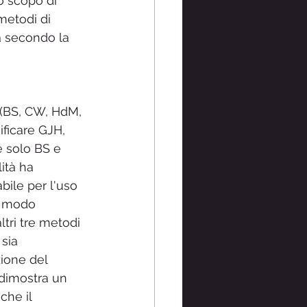
o scopo di 
metodi di 
tà secondo la 
t (BS, CW, HdM, 
ificare GJH, 
e solo BS e 
ità ha 
bile per l'uso 
o modo 
ltri tre metodi 
sia 
zione del 
 dimostra un 
che il 