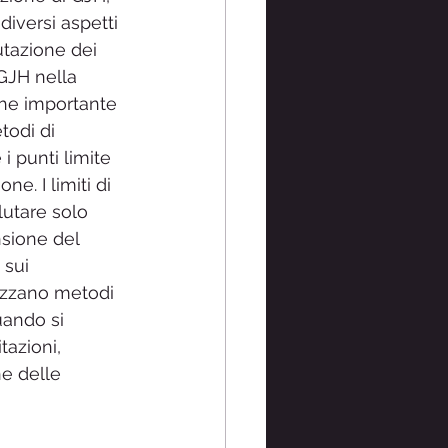
diversi aspetti 
utazione dei 
 GJH nella 
che importante 
todi di 
i punti limite 
ne. I limiti di 
lutare solo 
nsione del 
 sui 
izzano metodi 
uando si 
azioni, 
e delle 