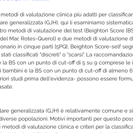
lità chimica multipla MCS
MCAS
Cistite interstiziale
etodi di valutazione clinica più adatti per classificar
colare generalizzata (GJH), qui li esaminiamo sistemat
tro metodi di valutazione del test (Beighton Score [BS]
rop
 del Mar, Rotes-Querol) e due metodi di valutazione d
ionario in cinque parti [5PQ], Beighton Score-self seg
o stati classificati "discreti" o "scarsi". La raccomandazi
 è la BS con un punto di cut-off di 5 su 9 comprese le 
 bambini è la BS con un punto di cut-off di almeno 6 s
riori studi prima dell'evidenza- possono essere formu
sate. 
olare generalizzata (GJH) è relativamente comune e si v
e diverse popolazioni. Motivi importanti per questo po
i metodi di valutazione clinica e criteri per la classifi