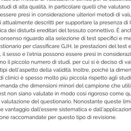
tudi di alta qualità, in particolare quelli che valutano 
 essere presi in considerazione ulteriori metodi di val
li attualmente descritti per supportare la presenza di
ca dei disturbi ereditari del tessuto connettivo. È an
 consenso riguardo alla selezione di test specifici e me
tionario per classificare GJH, le prestazioni del test e 
à, il sesso e l'etnia possono essere presi in considerazio
o il piccolo numero di studi, per cui si è deciso di va
i tipi dell'aspetto della validità. Inoltre, poiché la dime
 clinici è spesso molto più piccola rispetto agli studi
comanda che dimensioni minori del campione che util
test non siano valutate in modo così rigoroso come q
 valutazione del questionario. Nonostante queste limit
e vantaggio dall'essere sistematica e dall'applicazion
zione raccomandate per questo tipo di revisione. 