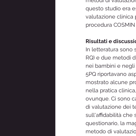
metodi di valutazion
questo studio era e
valutazione clinica p
procedura COSMIN ra
Risultati e discussi
In letteratura sono 
RQ) e due metodi di
nei bambini e negli 
5PQ riportavano aspet
mostrato alcune pro
nella pratica clinic
ovunque. Ci sono car
di valutazione dei t
sull'affidabilità ch
questionario, la mag
metodo di valutazio