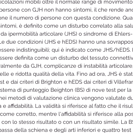
ticolazioni mobili oltre il normale range di movimento 
e persone con GJH non hanno sintomi, il che rende anch
ione il numero di persone con questa condizione. Qu
tomi, è definito come un disturbo correlato alla salu
a ipermobilità articolare (JHS) o sindrome di Ehlers-
 Le due condizioni (JHS e hEDS) hanno una sovrappos
 essere indistinguibili; qui è indicato come JHS/hEDS.
ere definita come un disturbo del tessuto connettiv
almente da GJH, complicanze di instabilità articolare,
pelle e ridotta qualità della vita. Fino ad ora, JHS è stat
t e dai criteri di Brighton e hEDS dai criteri di Villefra
sistema di punteggio Beighton (BS) di nove test per la
 nei metodi di valutazione clinica vengono valutate du
e affidabilità. La validità si riferisce al fatto che il ris
e corretto, mentre l'affidabilità si riferisce alla poss
o con lo stesso risultato o con un risultato simile. La B
assa della schiena e degli arti inferiori e quattro test b