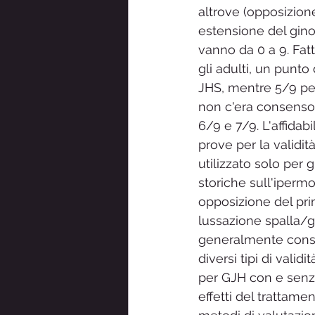
altrove (opposizion
estensione del gino
vanno da 0 a 9. Fatt
gli adulti, un punto 
JHS, mentre 5/9 per 
non c'era consenso 
6/9 e 7/9. L'affidab
prove per la validit
utilizzato solo per 
storiche sull'ipermo
opposizione del prim
lussazione spalla/gi
generalmente consid
diversi tipi di vali
per GJH con e senza
effetti del trattame