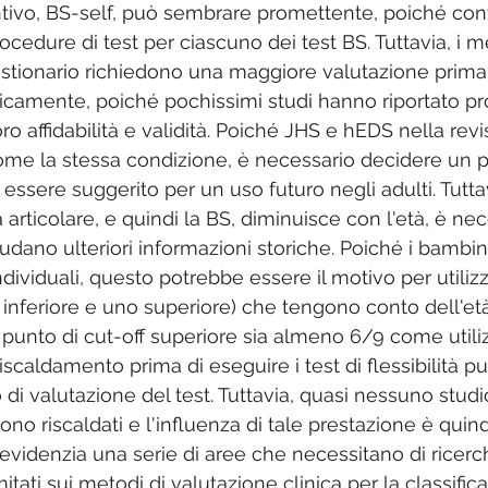
tivo, BS-self, può sembrare promettente, poiché con
rocedure di test per ciascuno dei test BS. Tuttavia, i m
stionario richiedono una maggiore valutazione prima 
inicamente, poiché pochissimi studi hanno riportato pro
ro affidabilità e validità. Poiché JHS e hEDS nella revi
ome la stessa condizione, è necessario decidere un p
essere suggerito per un uso futuro negli adulti. Tutta
 articolare, e quindi la BS, diminuisce con l'età, è ne
ludano ulteriori informazioni storiche. Poiché i bambi
individuali, questo potrebbe essere il motivo per utiliz
 inferiore e uno superiore) che tengono conto dell'età
 punto di cut-off superiore sia almeno 6/9 come utiliz
 riscaldamento prima di eseguire i test di flessibilità p
 di valutazione del test. Tuttavia, quasi nessuno studi
 sono riscaldati e l'influenza di tale prestazione è quin
videnzia una serie di aree che necessitano di ricerch
mitati sui metodi di valutazione clinica per la classific