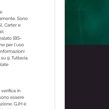
e 
icamente. Sono 
, Carter e 
el 
nalato [BS-
one per l'uso 
informazioni 
u 9. Tuttavia, 
late 
erifica in 
ssono essere 
cazione. GJH è 