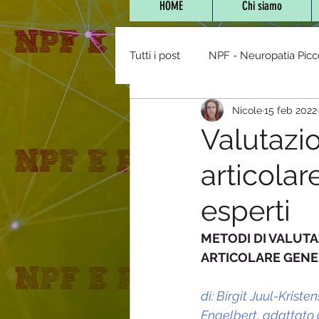
HOME
Chi siamo
Tutti i post
NPF - Neuropatia Picc
Nicole
15 feb 2022
Vaccini,farmaci e NPF
POTS 
Valutazio
articolar
NPF e Bambini
Stanchezza 
esperti
Diabete/Tolleranza glucos
METODI DI VALUTA
ARTICOLARE GENER
mitocondriopatie
Staff
di: Birgit Juul-Kris
Engelbert, adattato