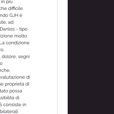
in più 
e difficile 
ando GJH è 
te, ad 
Danlos - tipo 
izione molto 
 La condizione 
o, 
 dolore, segni 
o 
nche, 
 valutazione di 
e proprietà di 
ultato possa 
ibilità di 
S consiste in 
ilaterali 