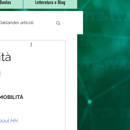
-Danlos
Letteratura e Blog
aklander articoli
e di sjogren
ità
n
 bocca urente
atori/fitoterapici
MOBILITÀ 
rapeutica
Covid-19
Raoul HH 