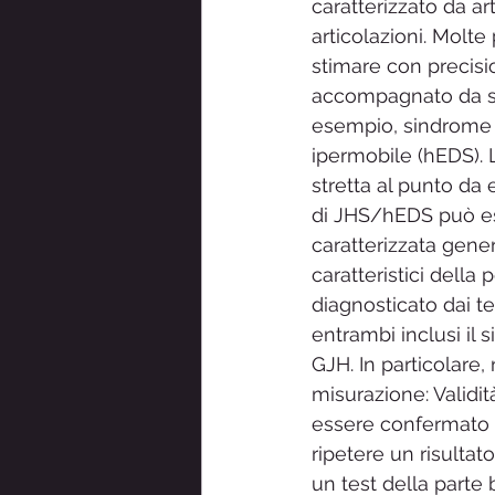
caratterizzato da ar
articolazioni. Molt
stimare con precis
accompagnato da sin
esempio, sindrome d
ipermobile (hEDS).
stretta al punto da
di JHS/hEDS può ess
caratterizzata gener
caratteristici della 
diagnosticato dai tes
entrambi inclusi il 
GJH. In particolare,
misurazione: Validità 
essere confermato com
ripetere un risultat
un test della parte b