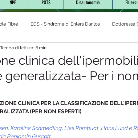
NPF
POTS
Disautonomia
Ehlers
ole Fibre
EDS - Sindrome di Ehlers Danlos
Dottoressa O
Tempo di lettura: 6 min
- Sindrome da Tachicardia post
AUTOIMMUNI
sindrom
ne clinica dell'ipermobil
e generalizzata- Per i no
cronica
Lyme (Neuro Borreliosi)
Glutine
Sindrome
Fibromialgia
Disautonomia
Malattia di Fabry
Integr
ZIONE CLINICA PER LA CLASSIFICAZIONE DELL'IPER
ALIZZATA (PER NON ESPERTI) 
LES-Lupus eritematoso sistemico
Diabete
Cannabis te
tensen, Karoline Schmedling, Lies Rombuat, Hans Lund e 
 da Benjamin Guscott 