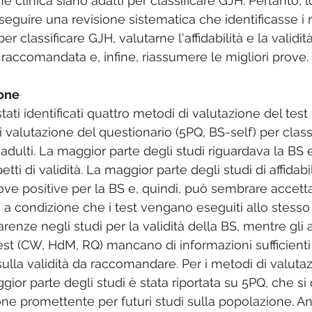
e clinica siano adatti per classificare GJH. Pertanto, l
seguire una revisione sistematica che identificasse i 
er classificare GJH, valutarne l'affidabilità e la validi
ccomandata e, infine, riassumere le migliori prove. 
one 
stati identificati quattro metodi di valutazione del tes
 valutazione del questionario (5PQ, BS-self) per class
adulti. La maggior parte degli studi riguardava la BS 
ti di validità. La maggior parte degli studi di affidabil
ve positive per la BS e, quindi, può sembrare accetta
a, a condizione che i test vengano eseguiti allo stess
enze negli studi per la validità della BS, mentre gli a
est (CW, HdM, RQ) mancano di informazioni sufficienti 
e sulla validità da raccomandare. Per i metodi di valuta
gior parte degli studi è stata riportata su 5PQ, che si
ne promettente per futuri studi sulla popolazione. An