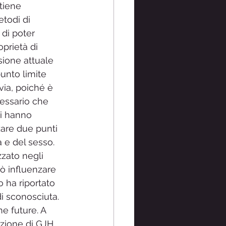
tiene 
etodi di 
di poter 
prietà di 
sione attuale 
unto limite 
via, poiché è 
cessario che 
ni hanno 
zare due punti 
 e del sesso. 
zato negli 
uò influenzare 
o ha riportato 
di sconosciuta. 
e future. A 
azione di GJH, 