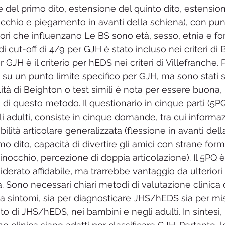
e del primo dito, estensione del quinto dito, estensio
cchio e piegamento in avanti della schiena), con pun
ori che influenzano Le BS sono età, sesso, etnia e for
di cut-off di 4/9 per GJH è stato incluso nei criteri di 
GJH è il criterio per hEDS nei criteri di Villefranche. P
su un punto limite specifico per GJH, ma sono stati s
ilità di Beighton o test simili è nota per essere buon
à di questo metodo. Il questionario in cinque parti (5PQ)
gli adulti, consiste in cinque domande, tra cui informazi
bilità articolare generalizzata (flessione in avanti dell
o dito, capacità di divertire gli amici con strane form
nocchio, percezione di doppia articolazione). Il 5PQ è
erato affidabile, ma trarrebbe vantaggio da ulteriori 
dità. Sono necessari chiari metodi di valutazione clinica
 sintomi, sia per diagnosticare JHS/hEDS sia per mis
nto di JHS/hEDS, nei bambini e negli adulti. In sintesi, 