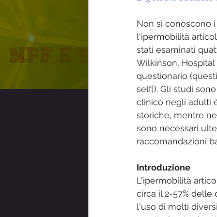
Sindrome Raynaud
Sensibi
Non si conoscono i m
l'ipermobilità arti
stati esaminati quat
ainpf- Associazione Italiana Neu
Wilkinson, Hospital
questionario (quest
self]). Gli studi son
clinico negli adulti
storiche, mentre nei
sono necessari ulte
raccomandazioni ba
Introduzione 
L'ipermobilità artic
circa il 2-57% dell
l'uso di molti divers