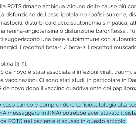
ella POTS rimane ambigua. Alcune delle cause più co
a disfunzione dell'asse ipotalamo-ipofisi-surrene, dis
mastociti, disturbi cardiaci,disautonomia simpatica, at
ma renina-angiotensina o disfunzione baroriflessa . Tutt
i suggeriscono una base autoimmune con autoanticor
nergici, i recettori beta-1 / beta-2, i recettori muscarinic
olina [3-5]. 
 de novo è stata associata a infezioni virali, traumi, s
 e vaccinazioni. Ci sono stati studi, in particolare in 
 de novo dopo il vaccino quadrivalente del papillo
to caso clinico è comprendere la fisiopatologia alla b
 RNA messaggero (mRNA) potrebbe aver attivato il sis
e POTS nel paziente discusso in questo articolo.