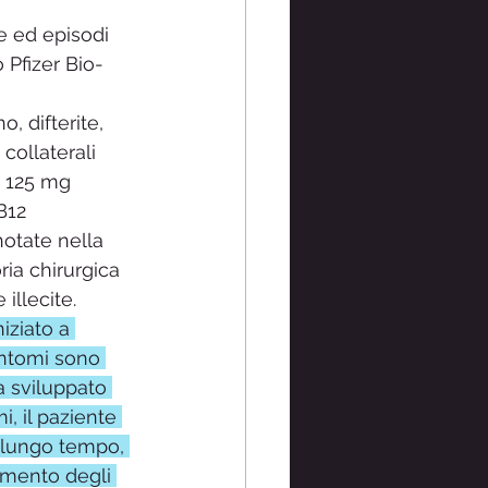
e ed episodi 
 Pfizer Bio-
, difterite, 
collaterali 
n 125 mg 
B12
notate nella 
ria chirurgica 
illecite.
iziato a 
intomi sono 
ha sviluppato 
i, il paziente 
 lungo tempo, 
dimento degli 