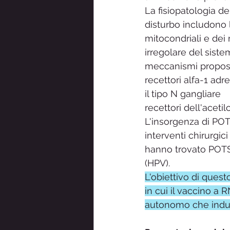
La fisiopatologia d
disturbo includono l
mitocondriali e dei 
irregolare del siste
meccanismi propost
recettori alfa-1 adre
il tipo N gangliare
recettori dell'acetilc
L'insorgenza di POTS
interventi chirurgici
hanno trovato POTS
(HPV). 
L'obiettivo di ques
in cui il vaccino a
autonomo che induc