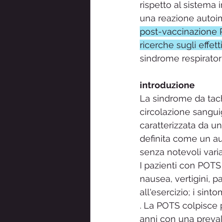
rispetto al sistema 
una reazione autoi
post-vaccinazione 
ricerche sugli effet
sindrome respirator
introduzione
La sindrome da tach
circolazione sangu
caratterizzata da una
definita come un au
senza notevoli vari
I pazienti con POTS
nausea, vertigini, p
all'esercizio; i sint
. La POTS colpisce 
anni con una preval