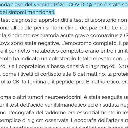
seconda dose del vaccino Pfizer COVID-19 non è stata s
 dei sintomi menzionati.
, test diagnostici approfonditi e test di laboratorio non 
one affidabile per i sintomi clinici del paziente. Le re
r la sindrome respiratoria acuta grave coronavirus 2 
CoV2 sono state negative. L'emocromo completo, il p
 il pannello metabolico completo erano entro i limiti 
erolo ha indicato un colesterolo totale elevato con un
L) e lipoproteine ​​a bassa densità di 152 mg/dL (<100
, come i livelli di cortisolo alle 8 del mattino, la protei
profilo CK, la ferritina e il peptide pro-B-natriuretico, e
oma o altri tumori neuroendocrini, è stata eseguita un
er il test dell'acido vanillilmandelico ed è risultata ne
ne. L'ecografia dell'addome era essenzialmente irril
 semplice di 1,9 cm osservata. L'ecografia dell'arteria r
re l'ipertensione essenziale e i risultati non hanno r