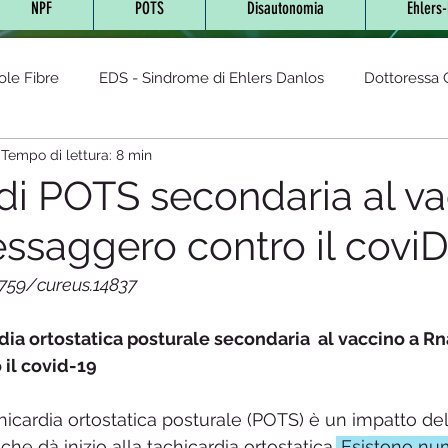
NPF
POTS
Disautonomia
Ehlers
ole Fibre
EDS - Sindrome di Ehlers Danlos
Dottoressa O
Tempo di lettura: 8 min
- Sindrome da Tachicardia post
AUTOIMMUNI
sindrom
di POTS secondaria al v
ssaggero contro il covi
cronica
Lyme (Neuro Borreliosi)
Glutine
Sindrome
7759/cureus.14837
Fibromialgia
Disautonomia
Malattia di Fabry
Integr
dia ortostatica posturale secondaria  al vaccino a Rna
il covid-19
LES-Lupus eritematoso sistemico
Diabete
Cannabis te
icardia ortostatica posturale (POTS) è un impatto del
e dà inizio alla tachicardia ortostatica.
 Esistono num