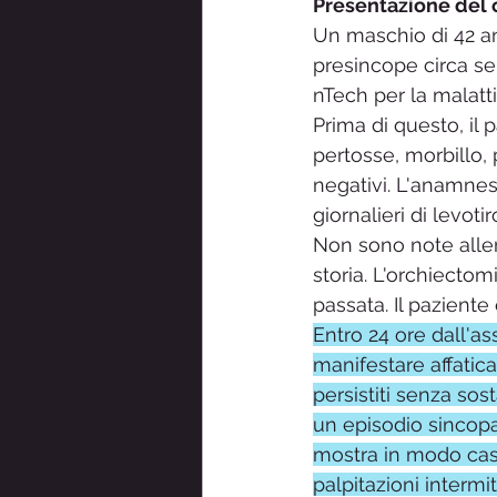
Presentazione del 
Un maschio di 42 ann
presincope circa se
nTech per la malatt
Prima di questo, il p
pertosse, morbillo, p
negativi. L'anamnes
giornalieri di levot
Non sono note allerg
storia. L'orchiectom
passata. Il paziente
Entro 24 ore dall'as
manifestare affatic
persistiti senza sost
un episodio sincopal
mostra in modo casu
palpitazioni intermi