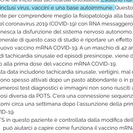
inclusi virus, vaccini e una base autoimmune. 
Questo 
lità chimica multipla MCS
MCAS
Cistite interstiziale
nte per comprendere meglio la fisiopatologia alla bas
 del coronavirus 2019 (COVID-19) con RNA messaggero 
esca la disfunzione del sistema nervoso autonomo.
rop
generale di questo caso di studio è riportare un effetto
 nuovo vaccino mRNA COVID-19. A un maschio di 42 an
di tachicardia sinusale ed episodi presincope, viene 
 alla prima dose del vaccino mRNA COVID-19. 
sta data includono tachicardia sinusale, vertigini, mal d
ono spesso attivati ​​dopo un pasto abbondante o in p
umerosi test diagnostici e immagini non sono riusciti
gnosi diversa da POTS. C'era una connessione sequenzi
ntomi circa una settimana dopo l'assunzione della pri
D-19. 
 in questo paziente è controllata dalla modifica dello 
  può aiutarci a capire come funziona il vaccino mRN