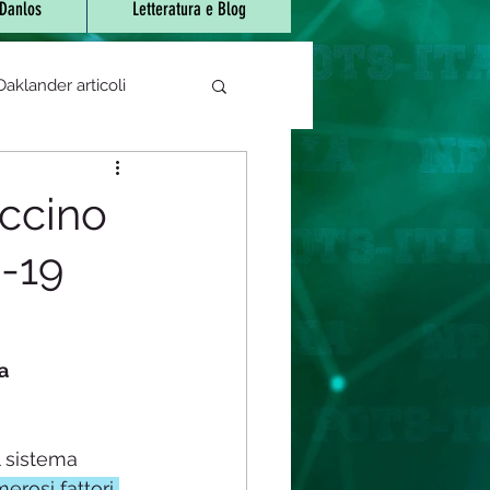
-Danlos
Letteratura e Blog
aklander articoli
e di sjogren
accino
D-19
 bocca urente
atori/fitoterapici
  
rapeutica
Covid-19
 sistema 
erosi fattori 