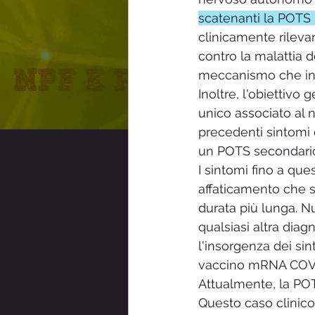
scatenanti la POTS 
Sindrome Raynaud
Sensibi
clinicamente rileva
contro la malattia
meccanismo che inn
ainpf- Associazione Italiana Neu
Inoltre, l'obiettivo 
unico associato al
precedenti sintomi 
un POTS secondario
I sintomi fino a que
affaticamento che s
durata più lunga. N
qualsiasi altra dia
l'insorgenza dei si
vaccino mRNA COVI
Attualmente, la POTS
Questo caso clinico