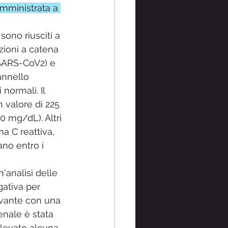
omministrata a 
sono riusciti a 
azioni a catena 
(SARS-CoV2) e 
annello 
normali. Il 
 valore di 225 
 mg/dL). Altri 
na C reattiva, 
rano entro i 
'analisi delle 
gativa per 
evante con una 
enale è stata 
ilevato alcuna 