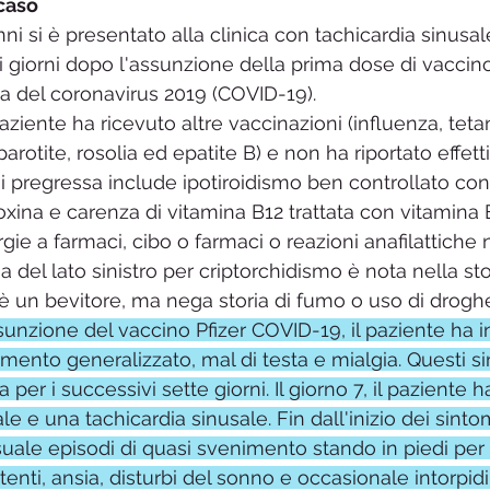
caso
i si è presentato alla clinica con tachicardia sinusal
i giorni dopo l'assunzione della prima dose di vaccino
ia del coronavirus 2019 (COVID-19). 
aziente ha ricevuto altre vaccinazioni (influenza, tetano
arotite, rosolia ed epatite B) e non ha riportato effetti 
i pregressa include ipotiroidismo ben controllato co
iroxina e carenza di vitamina B12 trattata con vitamina 
ie a farmaci, cibo o farmaci o reazioni anafilattiche 
ia del lato sinistro per criptorchidismo è nota nella sto
 è un bevitore, ma nega storia di fumo o uso di droghe 
sunzione del vaccino Pfizer COVID-19, il paziente ha in
amento generalizzato, mal di testa e mialgia. Questi s
a per i successivi sette giorni. Il giorno 7, il paziente 
e e una tachicardia sinusale. Fin dall'inizio dei sintom
ale episodi di quasi svenimento stando in piedi per
ttenti, ansia, disturbi del sonno e occasionale intorpi