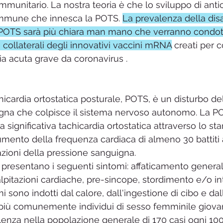
immunitario. La nostra teoria è che lo sviluppo di antic
mmune che innesca la POTS. 
La prevalenza della di
POTS sarà più chiara man mano che verranno condotti
ti collaterali degli innovativi vaccini mRNA
 creati per 
ia acuta grave da coronavirus .
icardia ortostatica posturale, POTS, è un disturbo del
igna che colpisce il sistema nervoso autonomo. La P
 significativa tachicardia ortostatica attraverso lo sta
mento della frequenza cardiaca di almeno 30 battiti 
azioni della pressione sanguigna.
 presentano i seguenti sintomi: affaticamento general
alpitazioni cardiache, pre-sincope, stordimento e/o in
omi sono indotti dal calore, dall'ingestione di cibo e dal
più comunemente individui di sesso femminile giovani 
enza nella popolazione generale di 170 casi ogni 100.