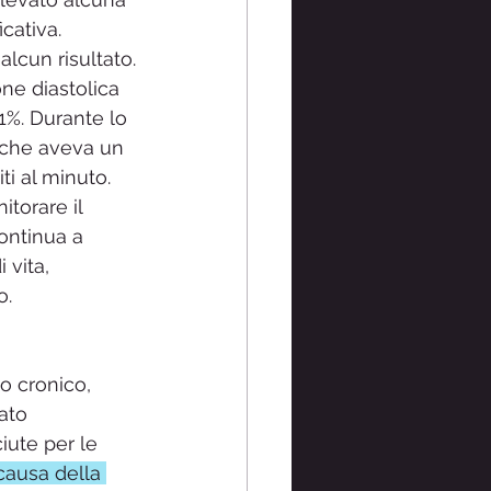
cativa. 
lcun risultato.
e diastolica 
1%. Durante lo 
 che aveva un 
i al minuto. 
torare il 
ontinua a 
 vita,
o.
o cronico, 
ato 
iute per le 
causa della 