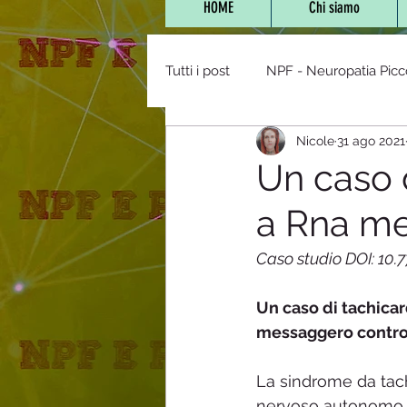
HOME
Chi siamo
Tutti i post
NPF - Neuropatia Picc
Nicole
31 ago 2021
Vaccini,farmaci e NPF
POTS 
Un caso 
a Rna me
NPF e Bambini
Stanchezza 
Caso studio DOI: 10.
Diabete/Tolleranza glucos
Un caso di tachicar
messaggero contro 
mitocondriopatie
Staff
La sindrome da tach
nervoso autonomo ch