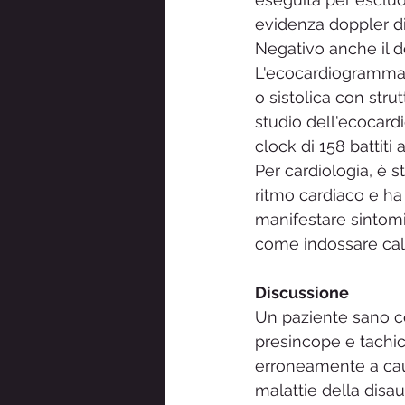
evidenza doppler di
Negativo anche il d
L'ecocardiogramma 
o sistolica con stru
studio dell'ecocard
clock di 158 battiti
Per cardiologia, è s
ritmo cardiaco e ha 
manifestare sintomi 
come indossare cal
Discussione
Un paziente sano co
presincope e tachic
erroneamente a caus
malattie della disa