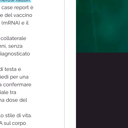
case report è 
e del vaccino 
(mRNA) e il 
 
 collaterale 
ni, senza 
diagnosticato 
i testa e 
iedi per una 
 a confermare 
ale tra 
ma dose del 
stile di vita. 
A sul corpo 