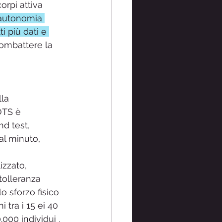
orpi attiva 
sautonomia 
 più dati e 
combattere la 
la 
OTS è 
nd test, 
al minuto, 
izzato, 
tolleranza 
lo sforzo fisico 
tra i 15 ei 40 
000 individui .