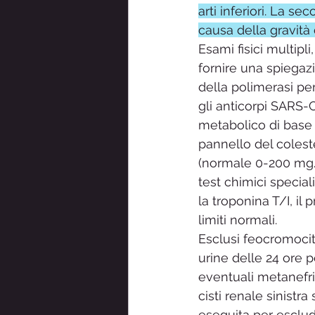
arti inferiori. La 
causa della gravità
Esami fisici multipli
fornire una spiegazi
della polimerasi pe
gli anticorpi SARS-
metabolico di base e
pannello del colest
(normale 0-200 mg/d
test chimici speciali
la troponina T/I, il 
limiti normali.
Esclusi feocromocit
urine delle 24 ore p
eventuali metanefri
cisti renale sinistra
eseguita per esclude