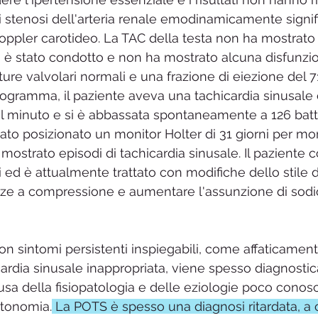
 stenosi dell'arteria renale emodinamicamente signifi
oppler carotideo. La TAC della testa non ha mostrato a
è stato condotto e non ha mostrato alcuna disfunzion
tture valvolari normali e una frazione di eiezione del 7
iogramma, il paziente aveva una tachicardia sinusale
 al minuto e si è abbassata spontaneamente a 126 battit
tato posizionato un monitor Holter di 31 giorni per moni
mostrato episodi di tachicardia sinusale. Il paziente c
ed è attualmente trattato con modifiche dello stile di
ze a compressione e aumentare l'assunzione di sodi
n sintomi persistenti inspiegabili, come affaticament
ardia sinusale inappropriata, viene spesso diagnostic
a della fisiopatologia e delle eziologie poco conosc
utonomia.
 La POTS è spesso una diagnosi ritardata, a 