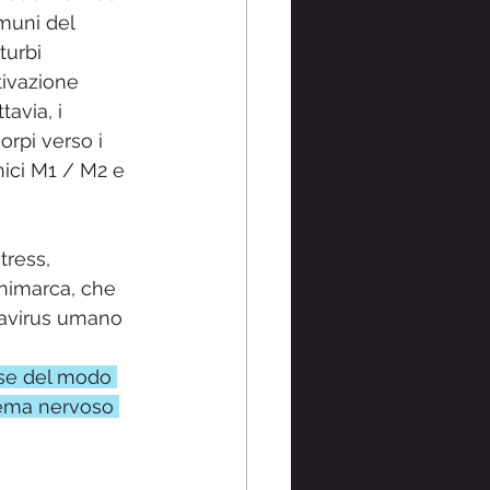
muni del 
turbi 
tivazione 
avia, i 
pi verso i 
i M1 / ​​​​M2 e 
tress, 
Danimarca, che 
mavirus umano 
ase del modo 
tema nervoso 