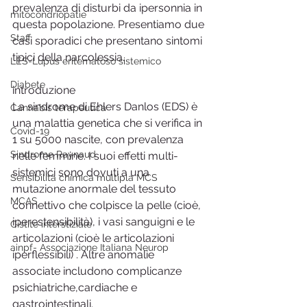
prevalenza di disturbi da ipersonnia in 
mitocondriopatie
questa popolazione. Presentiamo due 
Staff
casi sporadici che presentano sintomi 
tipici della narcolessia.
LES-Lupus eritematoso sistemico
Diabete
introduzione
La sindrome di Ehlers Danlos (EDS) è 
Cannabis terapeutica
una malattia genetica che si verifica in 
Covid-19
1 su 5000 nascite, con prevalenza 
Sindrome Raynaud
nelle femmine. I suoi effetti multi-
sistemici sono dovuti a una 
Sensibilità chimica multipla MCS
mutazione anormale del tessuto 
MCAS
connettivo che colpisce la pelle (cioè, 
iperestensibilità), i vasi sanguigni e le 
Cistite interstiziale
articolazioni (cioè le articolazioni 
ainpf- Associazione Italiana Neurop
iperflessibili) . Altre anomalie 
associate includono complicanze 
psichiatriche,cardiache e 
gastrointestinali. 