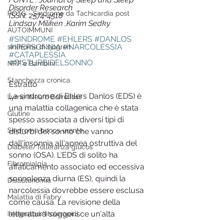
Disorder Research
POTS - Sindrome da Tachicardia post
ISSN: 2574-4518
Lindsay Miliken ,Karim Sedky
AUTOIMMUNI
#SINDROME
#EHLERS
#DANLOS
#IPERSONNIA
#NARCOLESSIA
sindrome di sjogren
#CATAPLESSIA
#DISTURBIDELSONNO
NPF e Bambini
Stanchezza cronica
Estratto
La sindrome di Ehlers Danlos (EDS) è 
Lyme (Neuro Borreliosi)
una malattia collagenica che è stata 
Glutine
spesso associata a diversi tipi di 
Sindrome bocca urente
disturbi del sonno che vanno 
dall'insonnia all'apnea ostruttiva del 
Diabete/Tolleranza glucos
sonno (OSA). L'EDS di solito ha 
Fibromialgia
affaticamento associato ed eccessiva 
sonnolenza diurna (ES), quindi la 
Disautonomia
narcolessia dovrebbe essere esclusa 
Malattia di Fabry
come causa. La revisione della 
letteratura suggerisce un'alta 
Integratori/fitoterapici