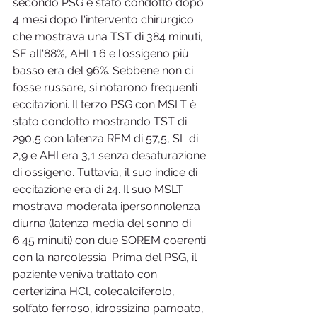
secondo PSG è stato condotto dopo 
4 mesi dopo l'intervento chirurgico 
che mostrava una TST di 384 minuti, 
SE all'88%, AHI 1.6 e l'ossigeno più 
basso era del 96%. Sebbene non ci 
fosse russare, si notarono frequenti 
eccitazioni. Il terzo PSG con MSLT è 
stato condotto mostrando TST di 
290,5 con latenza REM di 57,5, SL di 
2,9 e AHI era 3,1 senza desaturazione 
di ossigeno. Tuttavia, il suo indice di 
eccitazione era di 24. Il suo MSLT 
mostrava moderata ipersonnolenza 
diurna (latenza media del sonno di 
6:45 minuti) con due SOREM coerenti 
con la narcolessia. Prima del PSG, il 
paziente veniva trattato con 
certerizina HCl, colecalciferolo, 
solfato ferroso, idrossizina pamoato, 