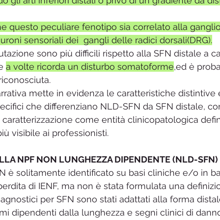
 gli arti inferiori distali o privo di un gradiente da dis
he questo peculiare fenotipo sia correlato alla gangli
uroni sensoriali dei  gangli delle radici dorsali(DRG).
utazione sono più difficili rispetto alla SFN distale a c
e 
a volte ricorda un disturbo somatoforme
,ed è proba
iconosciuta. 
rativa mette in evidenza le caratteristiche distintive e
ifici che differenziano NLD-SFN da SFN distale, con l
 caratterizzazione come entità clinicopatologica defini
visibile ai professionisti.
DELLA NPF NON LUNGHEZZA DIPENDENTE (NLD-SFN)
N è solitamente identificato su basi cliniche e/o in ba
perdita di IENF, ma non è stata formulata una definizi
diagnostici per SFN sono stati adattati alla forma dista
mi dipendenti dalla lunghezza e segni clinici di danno