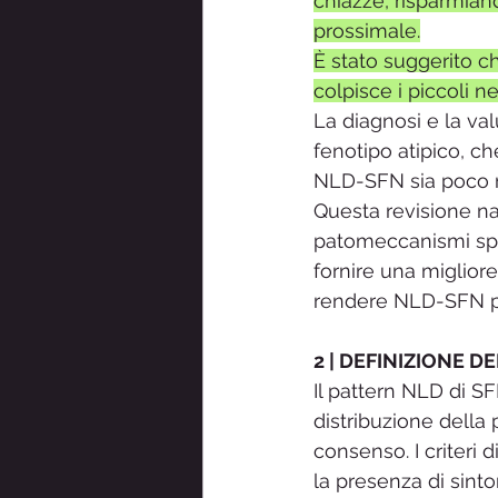
chiazze, risparmiando
prossimale.
È stato suggerito c
colpisce i piccoli ne
La diagnosi e la val
fenotipo atipico, ch
NLD-SFN sia poco r
Questa revisione nar
patomeccanismi spec
fornire una migliore
rendere NLD-SFN più 
2 | DEFINIZIONE 
Il pattern NLD di SF
distribuzione della 
consenso. I criteri 
la presenza di sinto