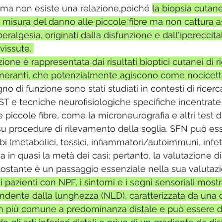
 ma non esiste una relazione,poiché 
la biopsia cutan
misura del danno alle piccole fibre ma non cattura a
peralgesia, originati dalla disfunzione e dall'ipereccitab
vissute. 
one è rappresentata dai risultati bioptici cutanei di r
eneranti, che potenzialmente agiscono come nocicettori 
 di funzione sono stati studiati in contesti di ricerc
 QST e tecniche neurofisiologiche specifiche incentrate
lle piccole fibre, come la microneurografia e altri test 
u procedure di rilevamento della soglia. SFN può ess
bi (metabolici, tossici, infiammatori/autoimmuni, infett
 in quasi la metà dei casi; pertanto, la valutazione d
ostante è un passaggio essenziale nella sua valutazi
 pazienti con NPF, i sintomi e i segni sensoriali most
ndente dalla lunghezza (NLD), caratterizzata da una d
rn più comune a predominanza distale e può essere di