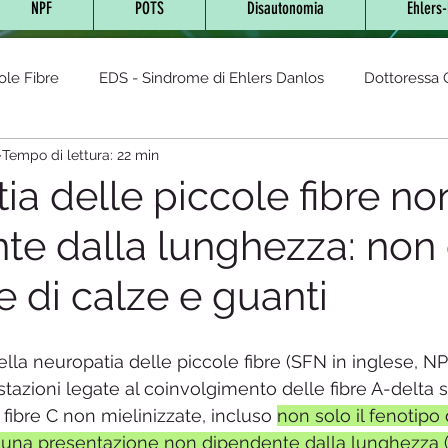
NPF
POTS
Disautonomia
Ehlers
ole Fibre
EDS - Sindrome di Ehlers Danlos
Dottoressa O
Tempo di lettura: 22 min
- Sindrome da Tachicardia post
AUTOIMMUNI
sindrom
a delle piccole fibre no
te dalla lunghezza: non
cronica
Lyme (Neuro Borreliosi)
Glutine
Sindrome
 di calze e guanti
Fibromialgia
Disautonomia
Malattia di Fabry
Integr
ella neuropatia delle piccole fibre (SFN in inglese, NPF
zioni legate al coinvolgimento delle fibre A-delta s
LES-Lupus eritematoso sistemico
Diabete
Cannabis te
 fibre C non mielinizzate, incluso 
non solo il fenotipo 
 una presentazione non dipendente dalla lunghezza 