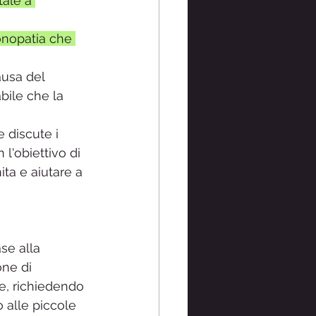
tale a 
onopatia che 
ausa del 
bile che la 
 discute i 
'obiettivo di 
ta e aiutare a 
se alla 
one di 
le, richiedendo 
 alle piccole 