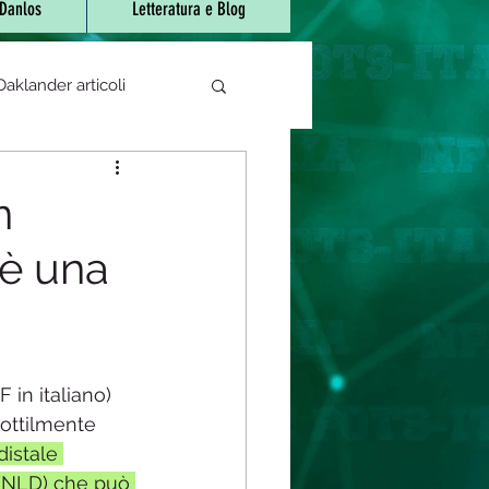
-Danlos
Letteratura e Blog
aklander articoli
e di sjogren
n
 è una
 bocca urente
atori/fitoterapici
 in italiano) 
ottilmente 
rapeutica
Covid-19
distale 
(NLD) che può 