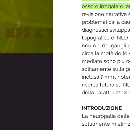
essere irregolare, 
Sindrome Raynaud
Sensibi
revisione narrativa
problematica, a caus
diagnostici sviluppa
ainpf- Associazione Italiana Neu
topografico di NLD-
neuroni dei gangli 
circa la metà delle 
mediate sono più co
solitamente sulla ge
inclusa l'immunotera
ricerca futura su N
della caratterizzazio
INTRODUZIONE 
La neuropatia delle 
sottilmente mieliniz