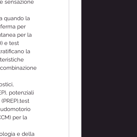
 e sensazione 
a quando la 
nferma per 
utanea per la 
) e test 
ratificano la 
teristiche 
a combinazione 
stici, 
P), potenziali 
 (PREP),test 
 sudomotorio 
CM) per la 
ologia e della 