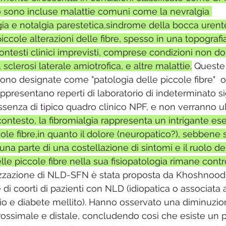
 sono incluse malattie comuni come la nevralgia 
ia e notalgia parestetica,sindrome della bocca urente
di piccole alterazioni delle fibre, spesso in una topograf
ontesti clinici imprevisti, comprese condizioni non do
sclerosi laterale amiotrofica, e altre malattie.
 Queste
 sono designate come "patologia delle piccole fibre"  
ppresentano reperti di laboratorio di indeterminato si
assenza di tipico quadro clinico NPF, e non verranno u
contesto, la fibromialgia rappresenta un intrigante es
cole fibre,in quanto il dolore (neuropatico?), sebbene
na parte di una costellazione di sintomi e il ruolo del
e piccole fibre nella sua fisiopatologia rimane contr
zzazione di NLD-SFN è stata proposta da Khoshnoodi e
 di coorti di pazienti con NLD (idiopatica o associata a
sio e diabete mellito). Hanno osservato una diminuzion
ossimale e distale, concludendo così che esiste un p