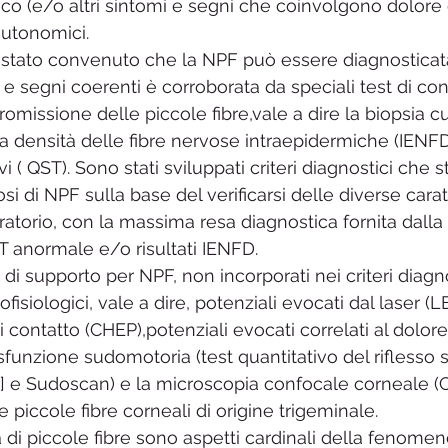
co (e/o altri sintomi e segni che coinvolgono dolore
autonomici.
 stato convenuto che la NPF può essere diagnosticat
 e segni coerenti è corroborata da speciali test di co
omissione delle piccole fibre,vale a dire la biopsia c
la densità delle fibre nervose intraepidermiche (IENFD
vi ( QST). Sono stati sviluppati criteri diagnostici che st
osi di NPF sulla base del verificarsi delle diverse carat
oratorio, con la massima resa diagnostica fornita dall
ST anormale e/o risultati IENFD.
i di supporto per NPF, non incorporati nei criteri diagno
isiologici, vale a dire, potenziali evocati dal laser (LE
i contatto (CHEP),potenziali evocati correlati al dolore
sfunzione sudomotoria (test quantitativo del riflesso
] e Sudoscan) e la microscopia confocale corneale (C
e piccole fibre corneali di origine trigeminale. 
ta di piccole fibre sono aspetti cardinali della fenomen