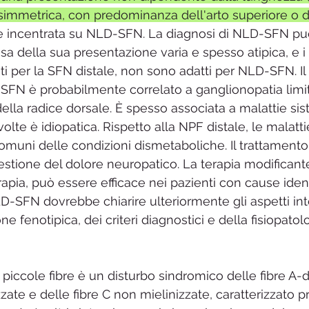
asimmetrica, con predominanza dell'arto superiore o di
lità chimica multipla MCS
MCAS
Cistite interstiziale
 è incentrata su NLD-SFN. La diagnosi di NLD-SFN pu
a della sua presentazione varia e spesso atipica, e i c
ti per la SFN distale, non sono adatti per NLD-SFN. Il
rop
SFN è probabilmente correlato a ganglionopatia limita
della radice dorsale. È spesso associata a malattie si
volte è idiopatica. Rispetto alla NPF distale, le mala
muni delle condizioni dismetaboliche. Il trattamento 
stione del dolore neuropatico. La terapia modificante
pia, può essere efficace nei pazienti con cause identi
LD-SFN dovrebbe chiarire ulteriormente gli aspetti in
ne fenotipica, dei criteri diagnostici e della fisiopatolo
piccole fibre è un disturbo sindromico delle fibre A-d
zate e delle fibre C non mielinizzate, caratterizzato 