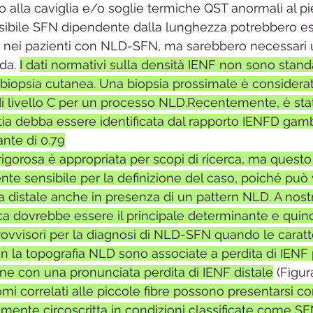
to alla caviglia e/o soglie termiche QST anormali al pied
ossibile SFN dipendente dalla lunghezza potrebbero es
i nei pazienti con NLD-SFN, ma sarebbero necessari u
da. 
I dati normativi sulla densità IENF non sono standa
la biopsia cutanea. Una biopsia prossimale è considera
 livello C per un processo NLD.Recentemente, è sta
ia debba essere identificata dal rapporto IENFD gamb
ante di 0.79
rigorosa è appropriata per scopi di ricerca, ma quest
te sensibile per la definizione del caso, poiché può v
ra distale anche in presenza di un pattern NLD. A nostr
a dovrebbe essere il principale determinante e quindi,
provvisori per la diagnosi di NLD-SFN quando le caratt
on la topografia NLD sono associate a perdita di IENF 
ne con una pronunciata perdita di IENF distale
 (Figura
tomi correlati alle piccole fibre possono presentarsi c
amente circoscritta in condizioni classificate come SF