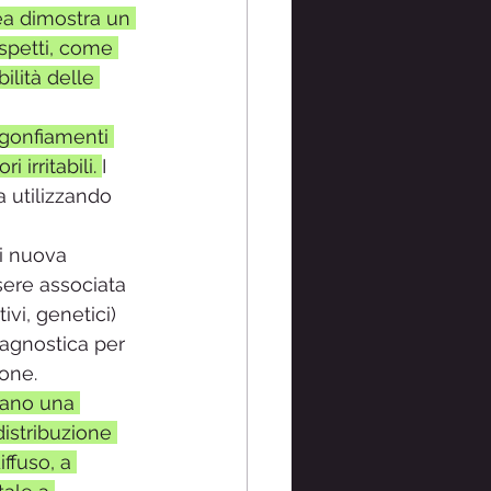
ea dimostra un 
spetti, come 
ilità delle 
igonfiamenti 
irritabili. 
I 
a utilizzando 
 
di nuova 
ere associata 
ivi, genetici) 
iagnostica per 
one.
rano una 
istribuzione 
ffuso, a 