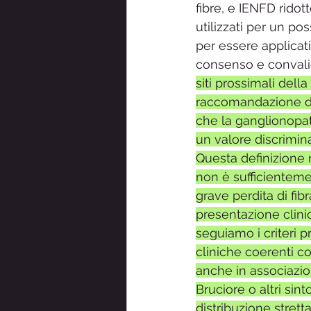
fibre, e IENFD ridot
utilizzati per un p
per essere applicat
consenso e convali
siti prossimali del
raccomandazione di
che la ganglionopat
un valore discrimin
Questa definizione 
non è sufficientemen
grave perdita di fib
presentazione clinic
seguiamo i criteri 
cliniche coerenti c
anche in associazio
Bruciore o altri sin
distribuzione strett