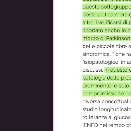
questo sottogruppo
posterpetica,meralg
altre.Il verificarsi 
riportato anche in c
morbo di Parkinson, 
delle piccole fibre
sindromica, ” che ra
fisiopatologico, in 
discussi. 
In questo 
patologia delle pic
prominente, è solo u
compromissione dell
diversa concettuali
studio longitudinale
tolleranza al gluco
IENFD nel tempo pr