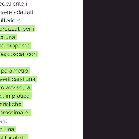
e.I criteri 
sere adattati 
lteriore 
rdizzati per i 
ta una 
to proposto 
a: coscia, con 
o parametro 
erificarsi una 
o avviso, la 
 in pratica, 
eristiche 
prossimale, 
 1).
on una 
N focale.In 