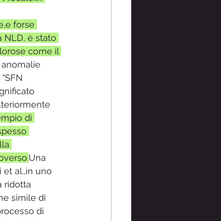
,e forse 
ia NLD, è stato 
lorose come il 
 anomalie 
o "SFN 
gnificato 
lteriormente 
empio di 
 spesso 
la 
overso.
Una 
t al.,in uno 
 ridotta 
e simile di 
rocesso di 