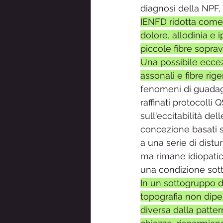
diagnosi della NPF,
IENFD ridotta come 
dolore, allodinia e i
piccole fibre soprav
Una possibile eccezi
assonali e fibre rig
fenomeni di guadagno
raffinati protocolli
sull'eccitabilità de
concezione basati s
a una serie di distur
ma rimane idiopatica
una condizione sott
In un sottogruppo di
topografia non dipe
diversa dalla patte