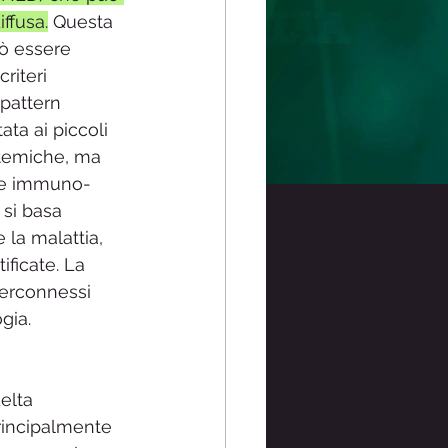
ffusa.
 Questa 
ò essere 
riteri 
 pattern 
ta ai piccoli 
stemiche, ma 
ttie immuno-
si basa 
 la malattia, 
ficate. La 
terconnessi 
gia.
elta 
principalmente 