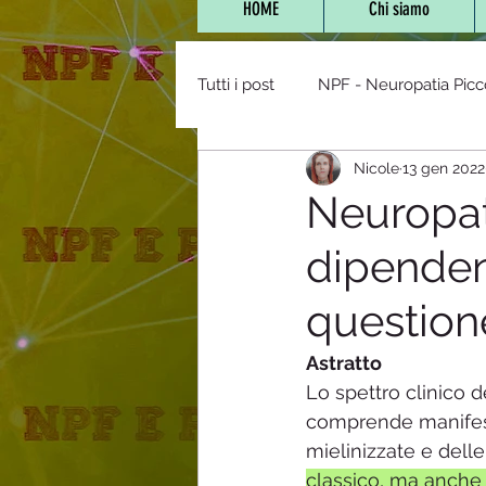
HOME
Chi siamo
Tutti i post
NPF - Neuropatia Picc
Nicole
13 gen 2022
Vaccini,farmaci e NPF
POTS 
Neuropati
dipenden
NPF e Bambini
Stanchezza 
questione
Diabete/Tolleranza glucos
Astratto
Lo spettro clinico d
comprende manifesta
mitocondriopatie
Staff
mielinizzate e delle
classico, ma anche