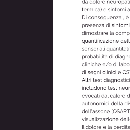
da dolore neuropati
termica) e sintomi 
Di conseguenza , è
presenza di sintomi
dimostrare la compr
quantificazione del
sensoriali quantitati
probabilità di diagn
cliniche e/o di lab
di segni clinici e Q
Altri test diagnostic
includono test neurof
evocati dal calore d
autonomici della di
dell'assone [QSART
visualizzazione dell
Il dolore e la perdi