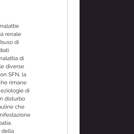
malattie 
ia renale 
abuso di 
iati 
malattia di 
lle diverse 
on SFN, la 
iche rimane 
 eziologie di 
n disturbo 
uline che 
nifestazione 
atia. 
 della 