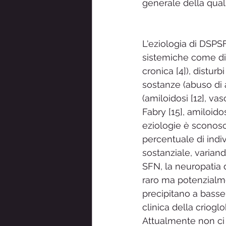
generale della quali
L'eziologia di DSPSF
sistemiche come dist
cronica [4]), disturb
sostanze (abuso di a
(amiloidosi [12], vas
Fabry [15], amiloidos
eziologie è sconosc
percentuale di indi
sostanziale, variando
SFN, la neuropatia 
raro ma potenzialm
precipitano a basse
clinica della criogl
Attualmente non ci 