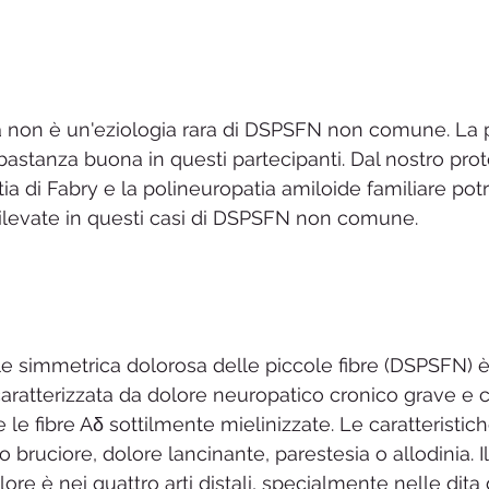
a non è un'eziologia rara di DSPSFN non comune. La 
astanza buona in questi partecipanti. Dal nostro prot
ttia di Fabry e la polineuropatia amiloide familiare po
ilevate in questi casi di DSPSFN non comune.
le simmetrica dolorosa delle piccole fibre (DSPSFN) 
caratterizzata da dolore neuropatico cronico grave e c
 le fibre Aδ sottilmente mielinizzate. Le caratteristich
 bruciore, dolore lancinante, parestesia o allodinia. I
lore è nei quattro arti distali, specialmente nelle dita