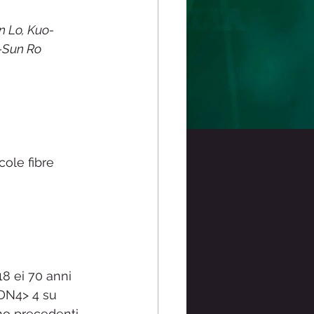
n Lo, Kuo-
Sun Ro 
cole fibre 
18 ei 70 anni 
 DN4> 4 su 
ano precedenti 