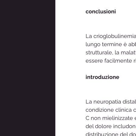
conclusioni
La crioglobulinemi
lungo termine è abb
strutturale, la mala
essere facilmente r
introduzione
La neuropatia dista
condizione clinica 
C non mielinizzate e
del dolore includono
distribuzione del do