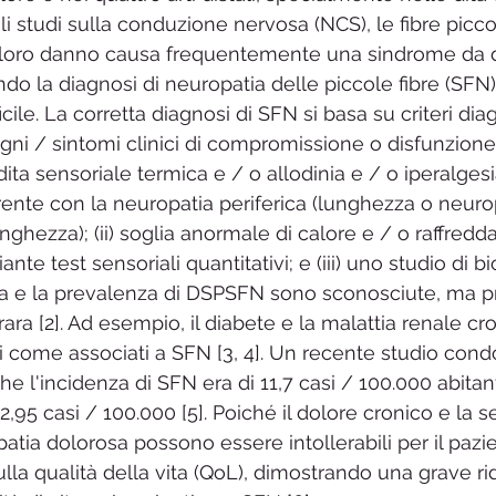
li studi sulla conduzione nervosa (NCS), le fibre picc
a, il loro danno causa frequentemente una sindrome da 
do la diagnosi di neuropatia delle piccole fibre (SFN
cile. La corretta diagnosi di SFN si basa su criteri diagn
egni / sintomi clinici di compromissione o disfunzione
ita sensoriale termica e / o allodinia e / o iperalgesia
rente con la neuropatia periferica (lunghezza o neuro
ghezza); (ii) soglia anormale di calore e / o raffredd
te test sensoriali quantitativi; e (iii) uno studio di bi
nza e la prevalenza di DSPSFN sono sconosciute, ma 
ara [2]. Ad esempio, il diabete e la malattia renale cr
ti come associati a SFN [3, 4]. Un recente studio cond
e l'incidenza di SFN era di 11,7 casi / 100.000 abitan
,95 casi / 100.000 [5]. Poiché il dolore cronico e la s
atia dolorosa possono essere intollerabili per il pazie
ulla qualità della vita (QoL), dimostrando una grave r