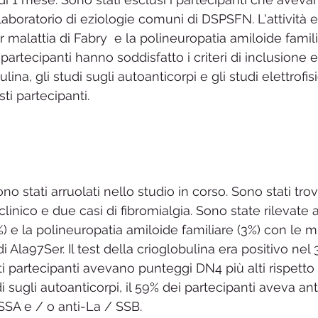
laboratorio di eziologie comuni di DSPSFN. L'attività 
er malattia di Fabry  e la polineuropatia amiloide famili
partecipanti hanno soddisfatto i criteri di inclusione 
bulina, gli studi sugli autoanticorpi e gli studi elettrofi
sti partecipanti.
ono stati arruolati nello studio in corso. Sono stati trova
linico e due casi di fibromialgia. Sono state rilevate 
%) e la polineuropatia amiloide familiare (3%) con le m
i Ala97Ser. Il test della crioglobulina era positivo nel
ti partecipanti avevano punteggi DN4 più alti rispetto
i sugli autoanticorpi, il 59% dei partecipanti aveva ant
SSA e / o anti-La / SSB.