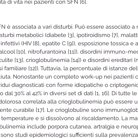
tà di vita nei pazienti con SFN [6].
N è associata a vari disturbi. Può essere associato a 
urbi metabolici (diabete [3], ipotiroidismo [7], malatt
i infettivi (HIV [8], epatite C [9]), esposizione tossica e 
lcool [10], nitrofurantoina [11]), disordini immuno-med
culite [13], crioglobulinemia [14]) e disordini ereditari (
i familiare [12]). Tuttavia, la percentuale di istanze de
iuta. Nonostante un completo work-up nei pazienti c
vidui diagnosticati con forme idiopatiche o criptogen
 dal 30% al 42% in diversi set di dati [1, 16]. Di tutte le
dolorosa correlata alla crioglobulinemia può essere u
ente curabile [17]. Le crioglobuline sono immunoglob
 temperature e si dissolvono al riscaldamento. La ma
obulinemia include porpora cutanea, artralgia e neurop
sono studi epidemiologici sufficienti sulla prevalenza