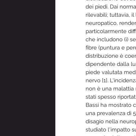
dei piedi. Dai norma
rilevabili; tuttavi
neuropatico, renden
particolarmente diffi
che includono (i) s
fibre (puntura e perd
distribuzione è coe
dipendente dalla lun
piede valutata median
nervo [1]. L'incide
non è una malattia r
stati spesso riporta
Bassi ha mostrato ch
una prevalenza di 52
disagio nella neurop
studiato l'impatto s