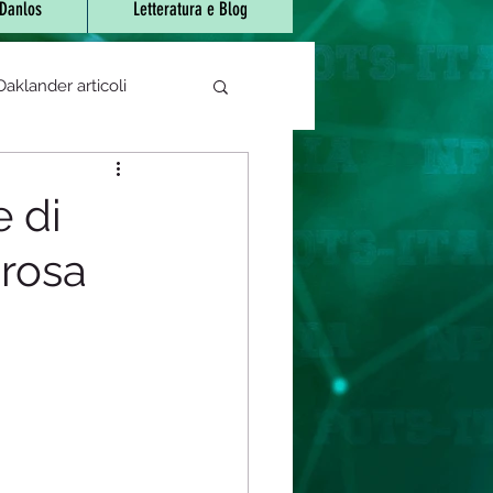
-Danlos
Letteratura e Blog
aklander articoli
e di sjogren
e di
orosa
 bocca urente
atori/fitoterapici
rapeutica
Covid-19