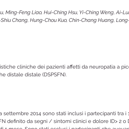
lità chimica multipla MCS
MCAS
Cistite interstiziale
u, Ming-Feng Liao, Hui-Ching Hsu, Yi-Ching Weng, Ai-Lu
Shiu Chang, Hung-Chou Kuo, Chin-Chang Huang, Long-
rop
istiche cliniche dei pazienti affetti da neuropatia a pic
e distale distale (DSPSFN).
settembre 2014 sono stati inclusi i partecipanti tra i 
definito da segni / sintomi clinici e dolore ID> 2 o
 di 1 mese. Sono stati esclusi i partecipanti che avev