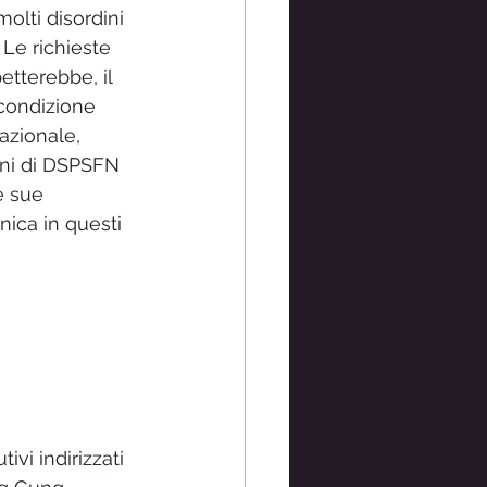
olti disordini 
 Le richieste 
etterebbe, il 
condizione 
azionale, 
uni di DSPSFN 
e sue 
nica in questi 
vi indirizzati 