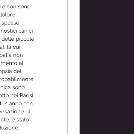
ole non sono 
dolore 
) spesso 
ostici clinici 
 delle piccole 
), la cui 
patia non 
amento al 
opsia del 
probabilmente 
onica sono 
otto nei Paesi 
ti / anno con 
ensazione di 
nte, è stato 
iduzione 