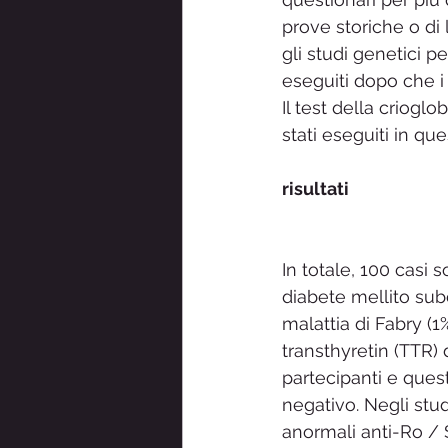
prove storiche o di 
gli studi genetici p
eseguiti dopo che i 
Il test della crioglo
stati eseguiti in que
risultati
In totale, 100 casi s
diabete mellito subc
malattia di Fabry (1
transthyretin (TTR) d
partecipanti e ques
negativo. Negli stud
anormali anti-Ro / 