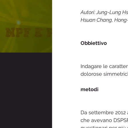
Sindrome Raynaud
Sensibi
Autori: Jung-Lung Hs
Hsuan Chang, Hong-
ainpf- Associazione Italiana Neu
Obbiettivo
Indagare le caratter
dolorose simmetrich
metodi
Da settembre 2012 a 
che avevano DSPSFN 
questionari per più