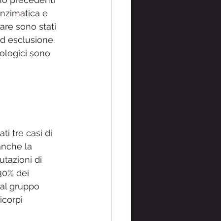
enzimatica e 
are sono stati 
ed esclusione. 
siologici sono 
ti tre casi di 
anche la 
utazioni di 
 30% dei 
 al gruppo 
icorpi 