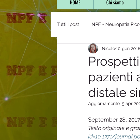
HOME
Chi siamo
Tutti i post
NPF - Neuropatia Picc
Nicole
10 gen 201
Vaccini,farmaci e NPF
POTS 
Prospetti
pazienti 
NPF e Bambini
Stanchezza 
distale 
Diabete/Tolleranza glucos
Aggiornamento:
5 apr 20
September 28, 201
mitocondriopatie
Staff
Testo originale e graf
id=10.1371/journal.p