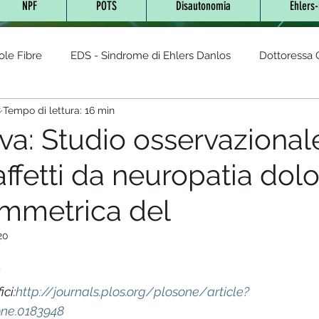
NPF
POTS
Disautonomia
Ehlers
ole Fibre
EDS - Sindrome di Ehlers Danlos
Dottoressa O
8
Tempo di lettura: 16 min
- Sindrome da Tachicardia post
AUTOIMMUNI
sindrom
va: Studio osservazional
affetti da neuropatia dol
cronica
Lyme (Neuro Borreliosi)
Glutine
Sindrome
simmetrica del
Fibromialgia
Disautonomia
Malattia di Fabry
Integr
20
7
LES-Lupus eritematoso sistemico
Diabete
Cannabis te
ici:
http://journals.plos.org/plosone/article?
one.0183948