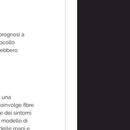
prognosi a 
ocollo 
trebbero 
è una 
oinvolge fibre 
e dei sintomi 
l modello di 
 delle mani e 