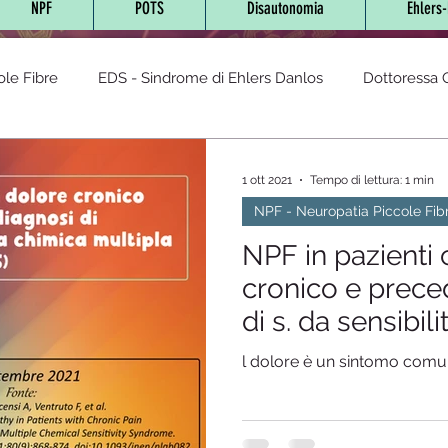
NPF
POTS
Disautonomia
Ehlers
ole Fibre
EDS - Sindrome di Ehlers Danlos
Dottoressa O
- Sindrome da Tachicardia post
AUTOIMMUNI
sindrom
1 ott 2021
Tempo di lettura: 1 min
NPF - Neuropatia Piccole Fib
cronica
Lyme (Neuro Borreliosi)
Glutine
Sindrome
NPF in pazienti
cronico e prece
di s. da sensibil
Fibromialgia
Disautonomia
Malattia di Fabry
Integr
multipla (MCS)
l dolore è un sintomo comun
LES-Lupus eritematoso sistemico
Diabete
Cannabis te