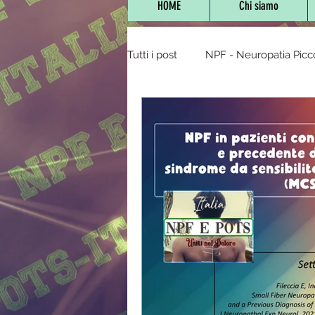
HOME
Chi siamo
Tutti i post
NPF - Neuropatia Picc
Vaccini,farmaci e NPF
POTS 
NPF e Bambini
Stanchezza 
Diabete/Tolleranza glucos
mitocondriopatie
Staff