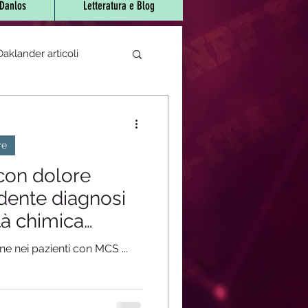
-Danlos
Letteratura e Blog
aklander articoli
e di sjogren
re
 bocca urente
 con dolore
dente diagnosi
ità chimica
atori/fitoterapici
e nei pazienti con MCS ...
rapeutica
Covid-19