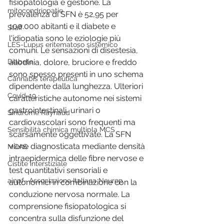
fisiopatologia e gestione. La 
mitocondriopatie
prevalenza di SFN è 52,95 per 
100.000 abitanti e il diabete e 
Staff
l'idiopatia sono le eziologie più 
LES-Lupus eritematoso sistemico
comuni. Le sensazioni di disestesia, 
Diabete
allodinia, dolore, bruciore e freddo 
sono spesso presenti in uno schema 
Cannabis terapeutica
dipendente dalla lunghezza. Ulteriori 
Covid-19
caratteristiche autonome nei sistemi 
gastrointestinali, urinari o 
Sindrome Raynaud
cardiovascolari sono frequenti ma 
Sensibilità chimica multipla MCS
scarsamente oggettivate. La SFN 
viene diagnosticata mediante densità 
MCAS
intraepidermica delle fibre nervose e 
Cistite interstiziale
test quantitativi sensoriali e 
ainpf- Associazione Italiana Neurop
autonomici in combinazione con la 
conduzione nervosa normale. La 
comprensione fisiopatologica si 
concentra sulla disfunzione del 