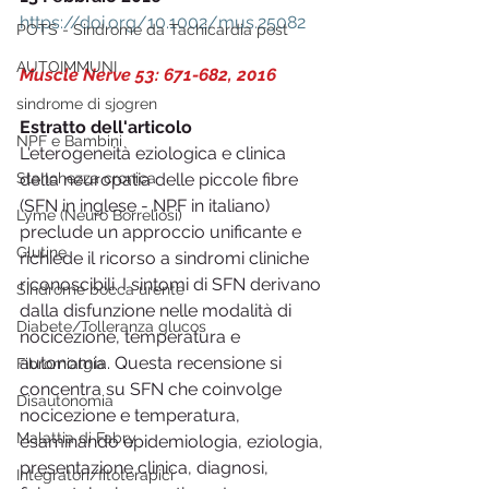
https://doi.org/10.1002/mus.25082
POTS - Sindrome da Tachicardia post
AUTOIMMUNI
Muscle Nerve 53: 671-682, 2016
sindrome di sjogren
Estratto dell'articolo
NPF e Bambini
L'eterogeneità eziologica e clinica 
Stanchezza cronica
della neuropatia delle piccole fibre 
(SFN in inglese - NPF in italiano) 
Lyme (Neuro Borreliosi)
preclude un approccio unificante e 
Glutine
richiede il ricorso a sindromi cliniche 
riconoscibili. I sintomi di SFN derivano 
Sindrome bocca urente
dalla disfunzione nelle modalità di 
Diabete/Tolleranza glucos
nocicezione, temperatura e 
autonomia. Questa recensione si 
Fibromialgia
concentra su SFN che coinvolge 
Disautonomia
nocicezione e temperatura, 
Malattia di Fabry
esaminando epidemiologia, eziologia, 
presentazione clinica, diagnosi, 
Integratori/fitoterapici